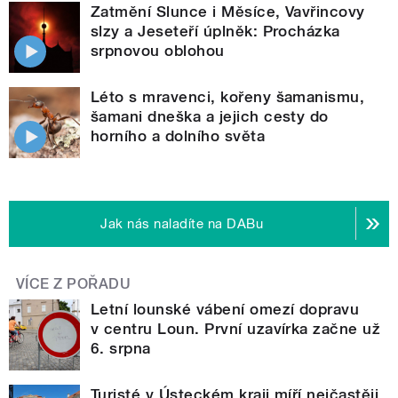
Zatmění Slunce i Měsíce, Vavřincovy
slzy a Jeseteří úplněk: Procházka
srpnovou oblohou
Léto s mravenci, kořeny šamanismu,
šamani dneška a jejich cesty do
horního a dolního světa
Jak nás naladíte na DABu
VÍCE Z POŘADU
Letní lounské vábení omezí dopravu
v centru Loun. První uzavírka začne už
6. srpna
Turisté v Ústeckém kraji míří nejčastěji