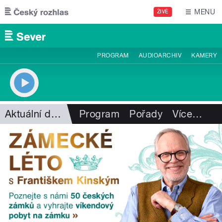
Přejít k hlavnímu obsahu
MENU
ŽIVĚ
PROGRAM
AUDIOARCHIV
KAMERY
Aktuální dění
Program
Pořady
Více
…