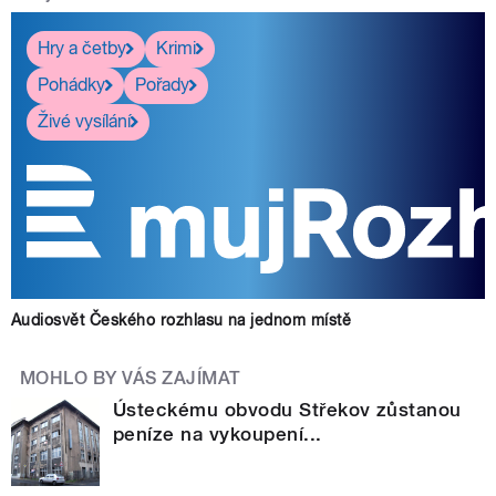
Hry a četby
Krimi
Pohádky
Pořady
Živé vysílání
Audiosvět Českého rozhlasu na jednom místě
MOHLO BY VÁS ZAJÍMAT
Ústeckému obvodu Střekov zůstanou
peníze na vykoupení...