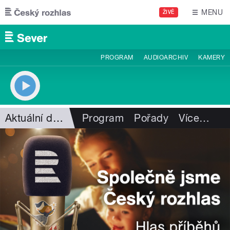
Přejít k hlavnímu obsahu
MENU
ŽIVĚ
PROGRAM
AUDIOARCHIV
KAMERY
Aktuální dění
Program
Pořady
Více
…