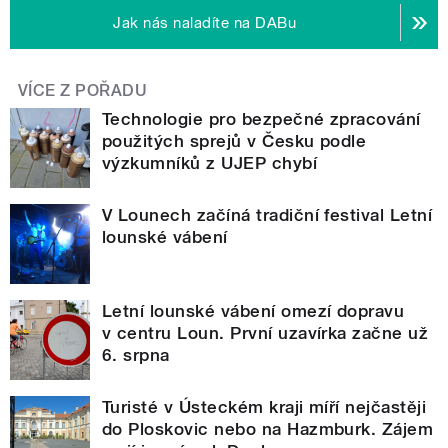
Jak nás naladíte na DABu
VÍCE Z POŘADU
Technologie pro bezpečné zpracování
použitých sprejů v Česku podle
výzkumníků z UJEP chybí
V Lounech začíná tradiční festival Letní
lounské vábení
Letní lounské vábení omezí dopravu
v centru Loun. První uzavírka začne už
6. srpna
Turisté v Ústeckém kraji míří nejčastěji
do Ploskovic nebo na Hazmburk. Zájem