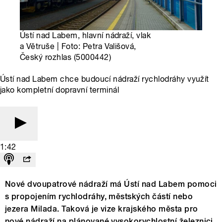
Ústí nad Labem, hlavní nádraží, vlak
a Větruše | Foto: Petra Vališová,
Český rozhlas (5000442)
Ústí nad Labem chce budoucí nádraží rychlodráhy využít
jako kompletní dopravní terminál
1:42
Nové dvoupatrové nádraží má Ústí nad Labem pomoci
s propojením rychlodráhy, městských částí nebo
jezera Milada. Taková je vize krajského města pro
nové nádraží na plánované vysokorychlostní železnici