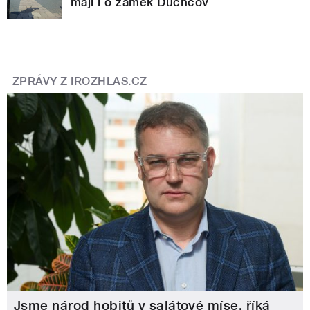
mají i o zámek Duchcov
ZPRÁVY Z IROZHLAS.CZ
Jsme národ hobitů v salátové míse, říká