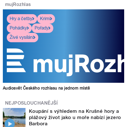
mujRozhlas
Hry a četby
Krimi
Pohádky
Pořady
Živé vysílání
Audiosvět Českého rozhlasu na jednom místě
NEJPOSLOUCHANĚJŠÍ
Koupání s výhledem na Krušné hory a
plážový život jako u moře nabízí jezero
Barbora