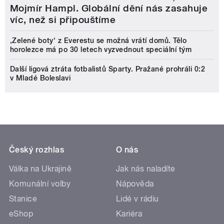
Mojmír Hampl. Globální dění nás zasahuje
víc, než si připouštíme
‚Zelené boty‘ z Everestu se možná vrátí domů. Tělo
horolezce má po 30 letech vyzvednout speciální tým
Další ligová ztráta fotbalistů Sparty. Pražané prohráli 0:2
v Mladé Boleslavi
Český rozhlas
O nás
Válka na Ukrajině
Jak nás naladíte
Komunální volby
Nápověda
Stanice
Lidé v rádiu
eShop
Kariéra