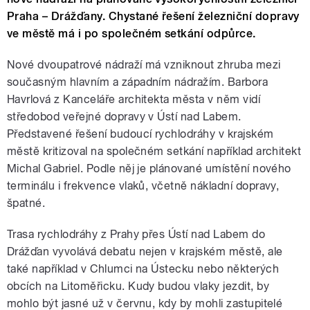
Praha – Drážďany. Chystané řešení železniční dopravy
ve městě má i po společném setkání odpůrce.
Nové dvoupatrové nádraží má vzniknout zhruba mezi
současným hlavním a západním nádražím. Barbora
Havrlová z Kanceláře architekta města v něm vidí
středobod veřejné dopravy v Ústí nad Labem.
Představené řešení budoucí rychlodráhy v krajském
městě kritizoval na společném setkání například architekt
Michal Gabriel. Podle něj je plánované umístění nového
terminálu i frekvence vlaků, včetně nákladní dopravy,
špatné.
Trasa rychlodráhy z Prahy přes Ústí nad Labem do
Drážďan vyvolává debatu nejen v krajském městě, ale
také například v Chlumci na Ústecku nebo některých
obcích na Litoměřicku. Kudy budou vlaky jezdit, by
mohlo být jasné už v červnu, kdy by mohli zastupitelé