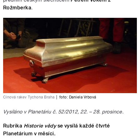
Rožmberka
.
Cínová rakev Tychona Braha
|
foto:
Daniela Vrbová
Vysíláno v Planetáriu č. 52/2012, 22. – 28. prosince.
Rubrika
Historie vědy
se vysílá každé čtvrté
Planetárium v měsíci.