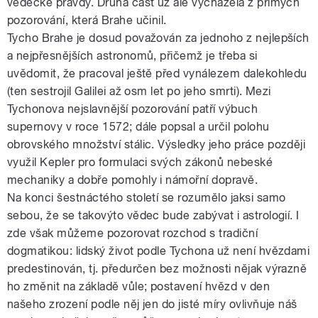
vědecké pravdy. Druhá část už ale vycházela z přímých
pozorování, která Brahe učinil.
Tycho Brahe je dosud považován za jednoho z nejlepších
a nejpřesnějších astronomů, přičemž je třeba si
uvědomit, že pracoval ještě před vynálezem dalekohledu
(ten sestrojil Galilei až osm let po jeho smrti). Mezi
Tychonova nejslavnější pozorování patří výbuch
supernovy v roce 1572; dále popsal a určil polohu
obrovského množství stálic. Výsledky jeho práce později
využil Kepler pro formulaci svých zákonů nebeské
mechaniky a dobře pomohly i námořní dopravě.
Na konci šestnáctého století se rozumělo jaksi samo
sebou, že se takovýto vědec bude zabývat i astrologií. I
zde však můžeme pozorovat rozchod s tradiční
dogmatikou: lidský život podle Tychona už není hvězdami
predestinován, tj. předurčen bez možnosti nějak výrazně
ho změnit na základě vůle; postavení hvězd v den
našeho zrození podle něj jen do jisté míry ovlivňuje náš