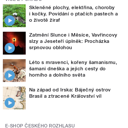
Skleněné plochy, elektřina, choroby
i kočky. Povídání o ptačích pastech a
o životě žiraf
Zatmění Slunce i Měsíce, Vavřincovy
slzy a Jeseteří úplněk: Procházka
srpnovou oblohou
Léto s mravenci, kořeny šamanismu,
šamani dneška a jejich cesty do
horního a dolního světa
Na západ od Irska: Báječný ostrov
Brasil a ztracené Království víl
E-SHOP ČESKÉHO ROZHLASU