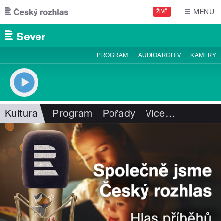
Přejít k hlavnímu obsahu
MENU
ŽIVĚ
PROGRAM
AUDIOARCHIV
KAMERY
Kultura
Program
Pořady
Více
…