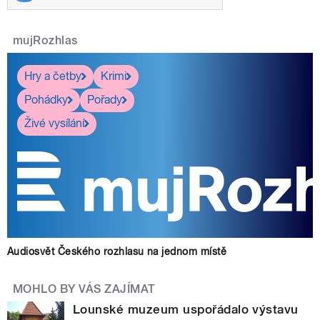
mujRozhlas
Hry a četby
Krimi
Pohádky
Pořady
Živé vysílání
Audiosvět Českého rozhlasu na jednom místě
MOHLO BY VÁS ZAJÍMAT
Lounské muzeum uspořádalo výstavu