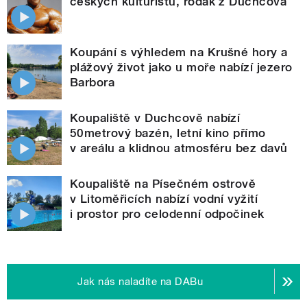
českých kulturistů, rodák z Duchcova
Koupání s výhledem na Krušné hory a
plážový život jako u moře nabízí jezero
Barbora
Koupaliště v Duchcově nabízí
50metrový bazén, letní kino přímo
v areálu a klidnou atmosféru bez davů
Koupaliště na Písečném ostrově
v Litoměřicích nabízí vodní vyžití
i prostor pro celodenní odpočinek
Jak nás naladíte na DABu