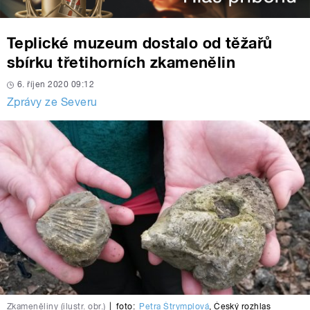
Teplické muzeum dostalo od těžařů
sbírku třetihorních zkamenělin
6. říjen 2020 09:12
Zprávy ze Severu
Zkameněliny (ilustr. obr.)
|
foto:
Petra Štrymplová
,
Český rozhlas