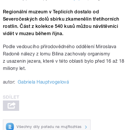
Regionální muzeum v Teplicích dostalo od
Severočeských dolů sbírku zkamenělin třetihorních
rostlin. Část z kolekce 540 kusů můžou návštěvníci
vidět v muzeu během října.
Podle vedoucího přírodovědného oddělení Miroslava
Radoně nálezy z lomu Bílina zachovaly organismy
z usazenin jezera, které v této oblasti bylo před 16 až 18
miliony let.
autor:
Gabriela Hauptvogelová
Všechny díly pořadu na mujRozhlas