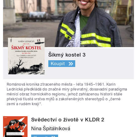
Šikmý kostel 3
Koupit
Románová kronika ztraceného města - léta 1945–1961. Karin
Lednická předkládá do značné míry převratný, dosavadní paradigma
měnící obraz hornického regionu, jehož zahlazenou historii stále
překrývá tlustá vrstva mýtů a zakořeněných stereotypů o „černé
zemi a rudém kraji“.
Svědectví o životě v KLDR 2
Nina Špitálníková