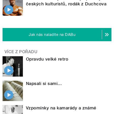
českých kulturistů, rodák z Duchcova
Jak nás naladíte na DABu
VÍCE Z POŘADU
Opravdu velké retro
Napsali si sami…
Vzpomínky na kamarády a známé