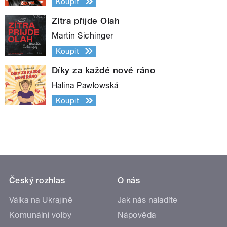
Koupit
Zítra přijde Olah
Martin Sichinger
Koupit
Díky za každé nové ráno
Halina Pawlowská
Koupit
Český rozhlas
O nás
Válka na Ukrajině
Jak nás naladíte
Komunální volby
Nápověda