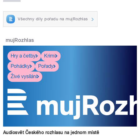
Všechny díly pořadu na mujRozhlas
mujRozhlas
Hry a četby
Krimi
Pohádky
Pořady
Živé vysílání
Audiosvět Českého rozhlasu na jednom místě