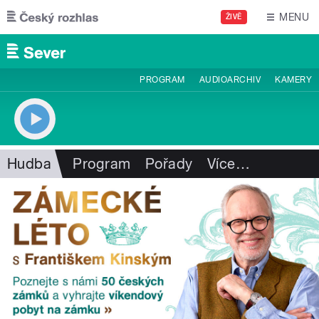
Přejít k hlavnímu obsahu
MENU
ŽIVĚ
PROGRAM
AUDIOARCHIV
KAMERY
Hudba
Program
Pořady
Více
…