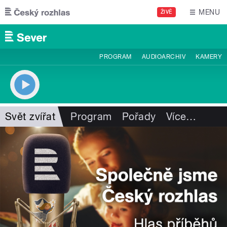
Přejít k hlavnímu obsahu
MENU
ŽIVĚ
PROGRAM
AUDIOARCHIV
KAMERY
Svět zvířat
Program
Pořady
Více
…