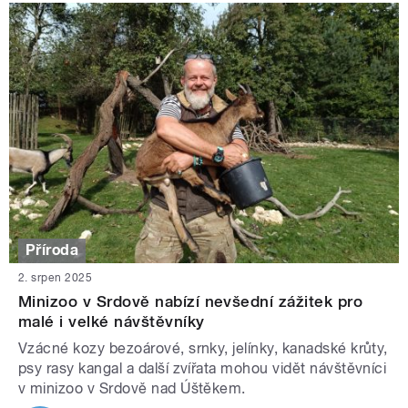
Příroda
2. srpen 2025
Minizoo v Srdově nabízí nevšední zážitek pro
malé i velké návštěvníky
Vzácné kozy bezoárové, srnky, jelínky, kanadské krůty,
psy rasy kangal a další zvířata mohou vidět návštěvníci
v minizoo v Srdově nad Úštěkem.