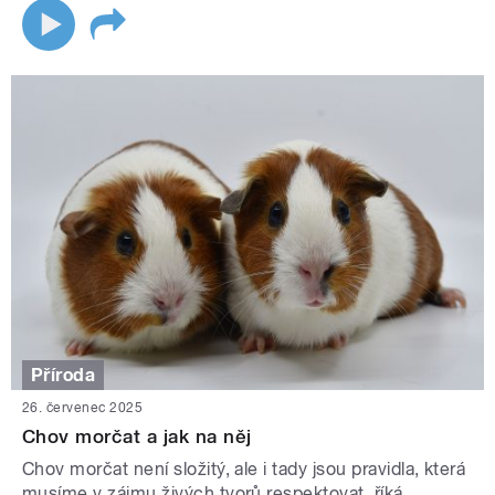
Příroda
26. červenec 2025
Chov morčat a jak na něj
Chov morčat není složitý, ale i tady jsou pravidla, která
musíme v zájmu živých tvorů respektovat, říká