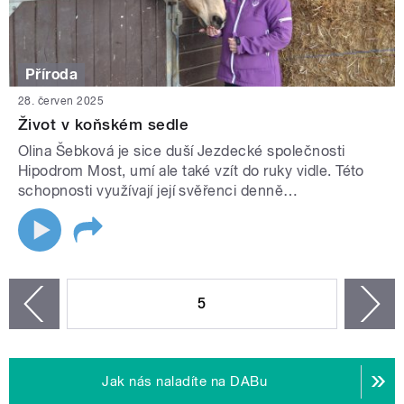
Příroda
28. červen 2025
Život v koňském sedle
Olina Šebková je sice duší Jezdecké společnosti
Hipodrom Most, umí ale také vzít do ruky vidle. Této
schopnosti využívají její svěřenci denně…
STRÁNKY
5
n
zí
Jak nás naladíte na DABu