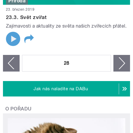
Příroda
23. březen 2019
23.3. Svět zvířat
Zajímavosti a aktuality ze světa našich zvířecích přátel.
STRÁNKY
28
n
zí
Jak nás naladíte na DABu
O POŘADU