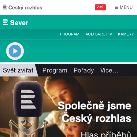
Přejít k hlavnímu obsahu
MENU
ŽIVĚ
PROGRAM
AUDIOARCHIV
KAMERY
Svět zvířat
Program
Pořady
Více
…