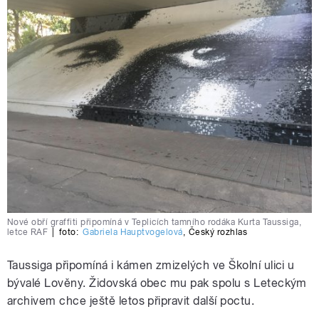
Nové obří graffiti připomíná v Teplicích tamního rodáka Kurta Taussiga,
letce RAF
|
foto:
Gabriela Hauptvogelová
,
Český rozhlas
Taussiga připomíná i kámen zmizelých ve Školní ulici u
bývalé Lověny. Židovská obec mu pak spolu s Leteckým
archivem chce ještě letos připravit další poctu.