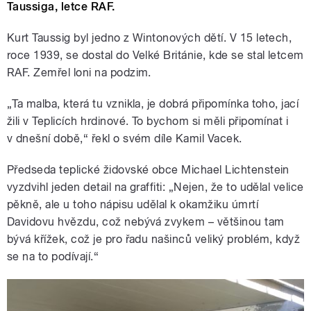
Taussiga, letce RAF.
Kurt Taussig byl jedno z Wintonových dětí. V 15 letech,
roce 1939, se dostal do Velké Británie, kde se stal letcem
RAF. Zemřel loni na podzim.
„Ta malba, která tu vznikla, je dobrá připomínka toho, jací
žili v Teplicích hrdinové. To bychom si měli připomínat i
v dnešní době,“ řekl o svém díle Kamil Vacek.
Předseda teplické židovské obce Michael Lichtenstein
vyzdvihl jeden detail na graffiti: „Nejen, že to udělal velice
pěkně, ale u toho nápisu udělal k okamžiku úmrtí
Davidovu hvězdu, což nebývá zvykem – většinou tam
bývá křížek, což je pro řadu našinců veliký problém, když
se na to podívají.“