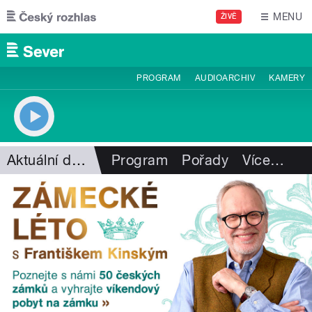
Přejít k hlavnímu obsahu
MENU
ŽIVĚ
PROGRAM
AUDIOARCHIV
KAMERY
Aktuální dění
Program
Pořady
Více
…