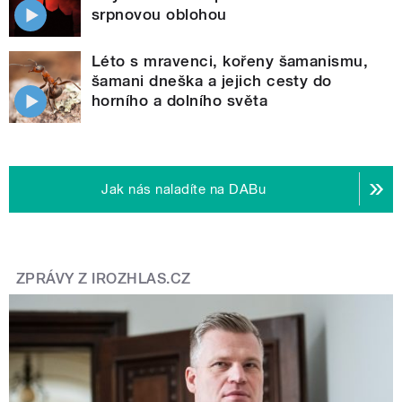
srpnovou oblohou
Léto s mravenci, kořeny šamanismu,
šamani dneška a jejich cesty do
horního a dolního světa
Jak nás naladíte na DABu
ZPRÁVY Z IROZHLAS.CZ