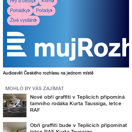
Hry a četby
Krimi
Pohádky
Pořady
Živé vysílání
Audiosvět Českého rozhlasu na jednom místě
MOHLO BY VÁS ZAJÍMAT
Nové obří graffiti v Teplicích připomíná
tamního rodáka Kurta Taussiga, letce
RAF
Obří graffiti bude v Teplicích připomínat
letce RAF Kurta Taussiga