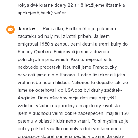
rokya dvě krásné dcery 22 a 18 let,žijeme šťastně a
spokojeně,hezký večer.
|
Jaroslav
Pani Jitko, Podle mého je prikadem
zacateku od nuly muj zivotni pribeh. Ja jsem
emigroval 1980 s zenou, tremi detmi a tremi kufry do
Kanady Quebec. Emigrovali jseme z duvodu
politickych a pracovnich. Kdo to neprozil si to
nedovede predetavit. Neumeli jsme Francouzky
nevedeli jsme nic o Kanade. Hodne lidi skoncili jako
vratni nebo nocni hlidaci. Nakonec to dopadlo tak, ze
jsme se odtehovali do USA coz byl druhy začátek-
Anglicky. Dnes všechny moje deti mají nejvyšší
vzdelani všichni mají rodiny a mají dobry zivot, Ja
jsem v duchodu velmi dobře zabespecen, majitel 150
patentu v oblasti hlubinného vrtani. To si myslim ze je
dobry priklad zacatku od nuly s dobrym koncem a
propagace dobreho jmena cechu v cizine. Jaroslav