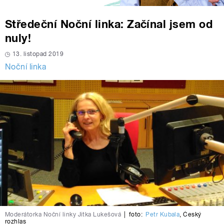
Středeční Noční linka: Začínal jsem od
nuly!
13. listopad 2019
Noční linka
Moderátorka Noční linky Jitka Lukešová
|
foto:
Petr Kubala
,
Český
rozhlas