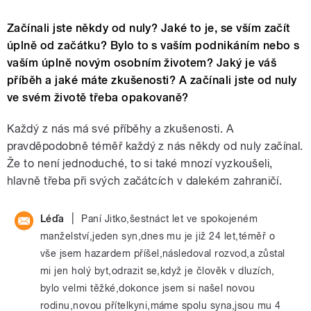
Začínali jste někdy od nuly? Jaké to je, se vším začít
úplně od začátku? Bylo to s vaším podnikáním nebo s
vaším úplně novým osobním životem? Jaký je váš
příběh a jaké máte zkušenosti? A začínali jste od nuly
ve svém životě třeba opakovaně?
Každý z nás má své příběhy a zkušenosti. A
pravděpodobně téměř každý z nás někdy od nuly začínal.
Že to není jednoduché, to si také mnozí vyzkoušeli,
hlavně třeba při svých začátcích v dalekém zahraničí.
|
Léďa
Paní Jitko,šestnáct let ve spokojeném
manželství,jeden syn,dnes mu je již 24 let,téměř o
vše jsem hazardem příšel,následoval rozvod,a zůstal
mi jen holý byt,odrazit se,když je člověk v dluzích,
bylo velmi těžké,dokonce jsem si našel novou
rodinu,novou přítelkyni,máme spolu syna,jsou mu 4