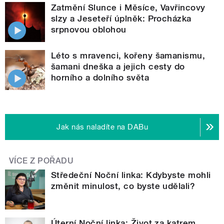
Zatmění Slunce i Měsíce, Vavřincovy
slzy a Jeseteří úplněk: Procházka
srpnovou oblohou
Léto s mravenci, kořeny šamanismu,
šamani dneška a jejich cesty do
horního a dolního světa
Jak nás naladíte na DABu
VÍCE Z POŘADU
Středeční Noční linka: Kdybyste mohli
změnit minulost, co byste udělali?
Úterní Noční linka: Život za katrem