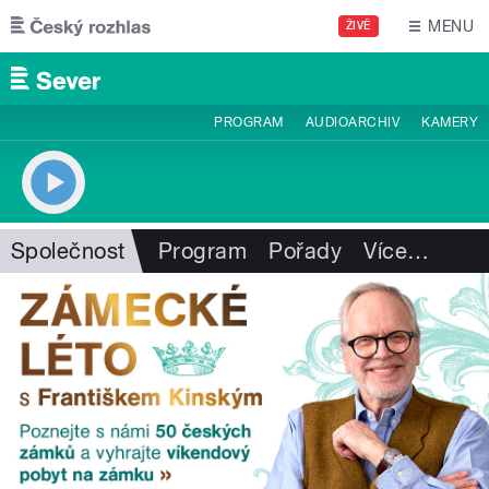
Přejít k hlavnímu obsahu
MENU
ŽIVĚ
PROGRAM
AUDIOARCHIV
KAMERY
Společnost
Program
Pořady
Více
…