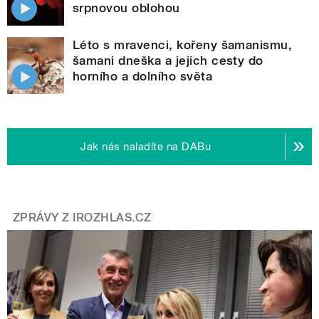
srpnovou oblohou
Léto s mravenci, kořeny šamanismu,
šamani dneška a jejich cesty do
horního a dolního světa
Jak nás naladíte na DABu
ZPRÁVY Z IROZHLAS.CZ