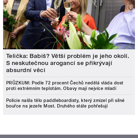
Telička: Babiš? Větší problém je jeho okolí.
S neskutečnou arogancí se přikrývají
absurdní věci
PRŮZKUM: Podle 72 procent Čechů nedělá vláda dost
proti extrémním teplotám. Obavy mají nejvíce mladí
Policie našla tělo paddleboardisty, který zmizel při silné
bouřce na jezeře Most. Druhého stále pohřešují