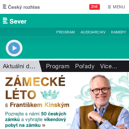
Přejít k hlavnímu obsahu
MENU
ŽIVĚ
PROGRAM
AUDIOARCHIV
KAMERY
Aktuální dění
Program
Pořady
Více
…