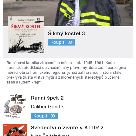
Šikmý kostel 3
Koupit
Románová kronika ztraceného města - léta 1945–1961. Karin
Lednická předkládá do značné míry převratný, dosavadní paradigma
měnící obraz hornického regionu, jehož zahlazenou historii stále
překrývá tlustá vrstva mýtů a zakořeněných stereotypů o „černé
zemi a rudém kraji“.
Ranní špek 2
Dalibor Gondík
Koupit
Svědectví o životě v KLDR 2