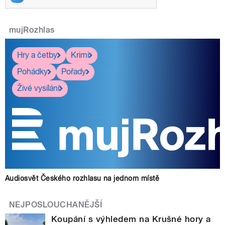
mujRozhlas
Hry a četby
Krimi
Pohádky
Pořady
Živé vysílání
Audiosvět Českého rozhlasu na jednom místě
NEJPOSLOUCHANĚJŠÍ
Koupání s výhledem na Krušné hory a