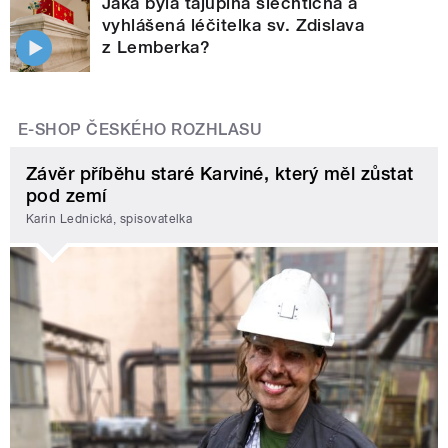
Jaká byla tajuplná šlechtična a
vyhlášená léčitelka sv. Zdislava
z Lemberka?
E-SHOP ČESKÉHO ROZHLASU
Závěr příběhu staré Karviné, který měl zůstat
pod zemí
Karin Lednická, spisovatelka