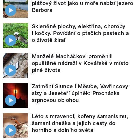
plážový život jako u moře nabízí jezero
Barbora
Skleněné plochy, elektřina, choroby
i kočky. Povídání o ptačích pastech a
o životě žiraf
Manželé Macháčkovi proměnili
opuštěné nádraží v Kovářské v místo
plné života
Zatmění Slunce i Měsíce, Vavřincovy
slzy a Jeseteří úplněk: Procházka
srpnovou oblohou
Léto s mravenci, kořeny šamanismu,
šamani dneška a jejich cesty do
horního a dolního světa