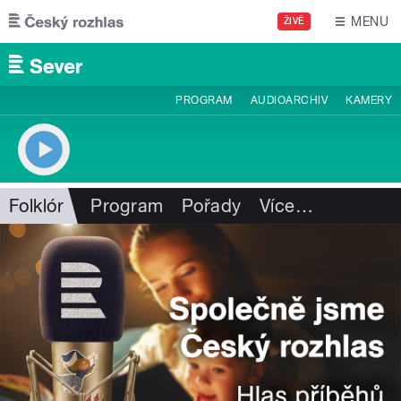
Přejít k hlavnímu obsahu
MENU
ŽIVĚ
PROGRAM
AUDIOARCHIV
KAMERY
Folklór
Program
Pořady
Více
…