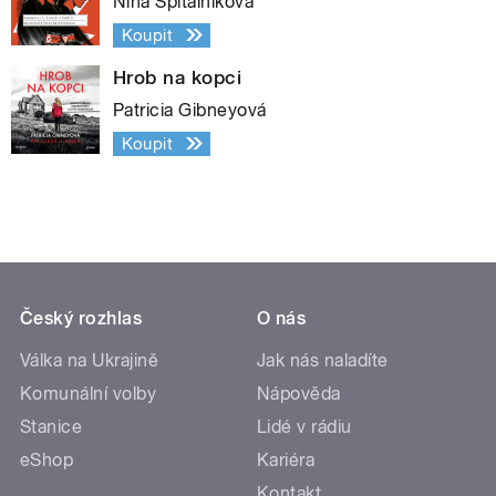
Nina Špitálníková
Koupit
Hrob na kopci
Patricia Gibneyová
Koupit
Český rozhlas
O nás
Válka na Ukrajině
Jak nás naladíte
Komunální volby
Nápověda
Stanice
Lidé v rádiu
eShop
Kariéra
Kontakt