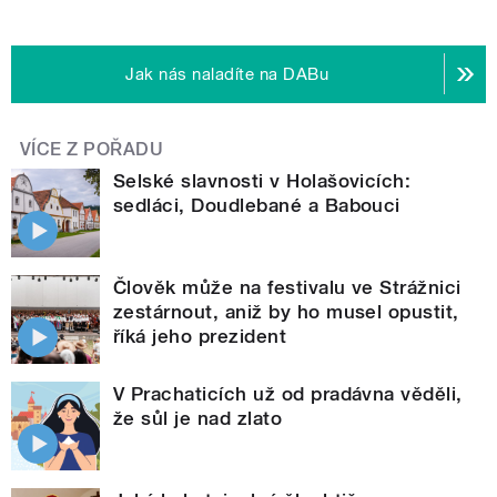
Jak nás naladíte na DABu
VÍCE Z POŘADU
Selské slavnosti v Holašovicích:
sedláci, Doudlebané a Babouci
Člověk může na festivalu ve Strážnici
zestárnout, aniž by ho musel opustit,
říká jeho prezident
V Prachaticích už od pradávna věděli,
že sůl je nad zlato