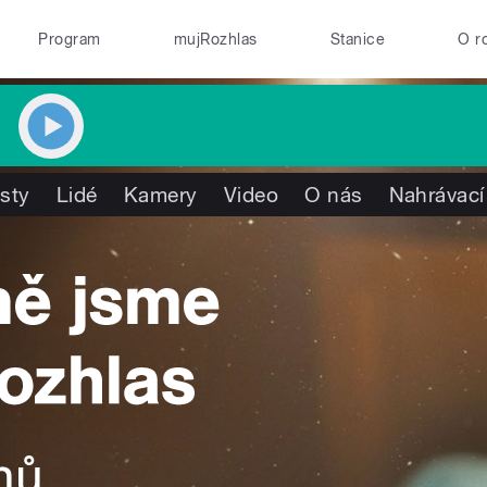
Program
mujRozhlas
Stanice
O r
isty
Lidé
Kamery
Video
O nás
Nahrávací