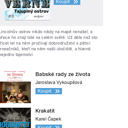
Koupit
Lincolnův ostrov nikdo nikdy na mapě nenašel, a
přece ho znají lidé na celém světě. Už déle než sto
třicet let na něm prožívají dobrodružství s pěticí
trosečníků, kteří na něm našli útočiště, a hlavně
nejedno tajemství.
Babské rady ze života
Jaroslava Vykoupilová
Koupit
Krakatit
Karel Čapek
Koupit