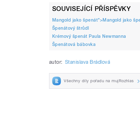
SOUVISEJÍCÍ PŘÍSPĚVKY
Mangold jako špenát">
Mangold jako šp
Špenátový štrůdl
Krémový špenát Paula Newmanna
Špenátová bábovka
autor:
Stanislava Brádlová
Všechny díly pořadu na mujRozhlas