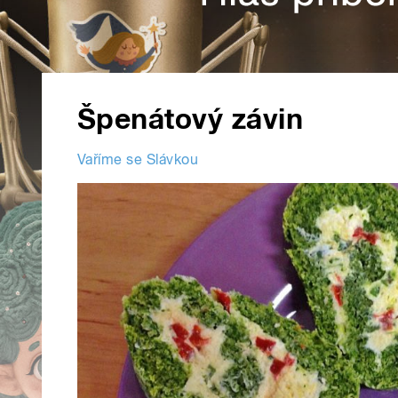
Špenátový závin
Vaříme se Slávkou