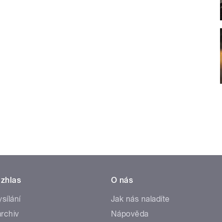
zhlas
O nás
ysílání
Jak nás naladíte
rchiv
Nápověda