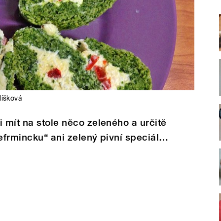
líšková
i mít na stole něco zeleného a určitě
fefrmincku“ ani zelený pivní speciál…