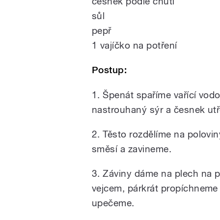
česnek podle chuti
sůl
pepř
1 vajíčko na potření
Postup:
1. Špenát spaříme vařící vo
nastrouhaný sýr a česnek utř
2. Těsto rozdělíme na polovi
směsí a zavineme.
3. Záviny dáme na plech na p
vejcem, párkrát propíchneme 
upečeme.