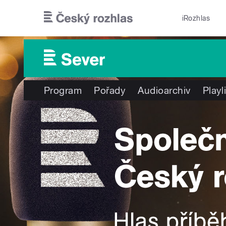
Přejít k hlavnímu obsahu
iRozhlas
Program
Pořady
Audioarchiv
Playl