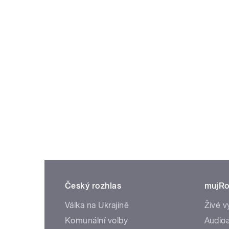
Český rozhlas
mujRo
Válka na Ukrajině
Živé v
Komunální volby
Audioa