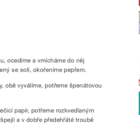
dou, ocedíme a vmícháme do něj
ený se solí, okořeníme pepřem.
ny, obě vyválíme, potřeme špenátovou
ečicí papír, potřeme rozkvedlaným
špejlí a v dobře předehřáté troubě