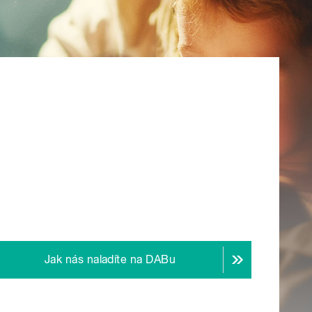
Jak nás naladíte na DABu