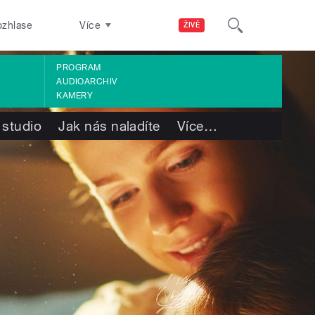
ozhlase
Více
ŽIVĚ
PROGRAM
AUDIOARCHIV
KAMERY
 studio
Jak nás naladíte
Více
…