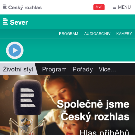
Přejít k hlavnímu obsahu
MENU
ŽIVĚ
PROGRAM
AUDIOARCHIV
KAMERY
Životní styl
Program
Pořady
Více
…