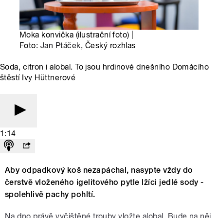
Moka konvička (ilustrační foto) |
Foto:
Jan Ptáček
, Český rozhlas
Soda, citron i alobal. To jsou hrdinové dnešního Domácího
štěstí Ivy Hüttnerové
1:14
Aby odpadkový koš nezapáchal, nasypte vždy do
čerstvě vloženého igelitového pytle lžíci jedlé sody -
spolehlivě pachy pohltí.
Na dno právě vyčištěné trouby vložte alobal. Bude na něj