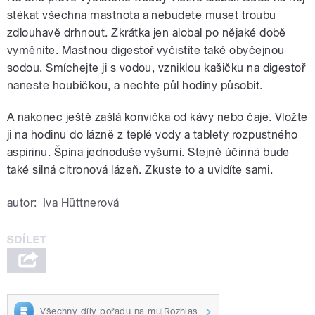
stékat všechna mastnota a nebudete muset troubu
zdlouhavě drhnout. Zkrátka jen alobal po nějaké době
vyměníte. Mastnou digestoř vyčistíte také obyčejnou
sodou. Smíchejte ji s vodou, vzniklou kašičku na digestoř
naneste houbičkou, a nechte půl hodiny působit.
A nakonec ještě zašlá konvička od kávy nebo čaje. Vložte
ji na hodinu do lázně z teplé vody a tablety rozpustného
aspirinu. Špína jednoduše vyšumí. Stejně účinná bude
také silná citronová lázeň. Zkuste to a uvidíte sami.
autor:
Iva Hüttnerová
Všechny díly pořadu na mujRozhlas