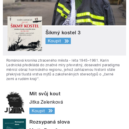
Šikmý kostel 3
Koupit
Románová kronika ztraceného města - léta 1945–1961. Karin
Lednická předkládá do značné míry převratný, dosavadní paradigma
měnící obraz hornického regionu, jehož zahlazenou historii stále
překrývá tlustá vrstva mýtů a zakořeněných stereotypů o „černé
zemi a rudém kraji“.
Mít svůj kout
Jitka Zelenková
Koupit
Rozsypaná slova