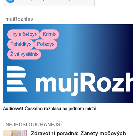
mujRozhlas
Hry a četby
Krimi
Pohádky
Pořady
Živé vysílání
Audiosvět Českého rozhlasu na jednom místě
NEJPOSLOUCHANĚJŠÍ
Zdravotní poradna: Záněty močových