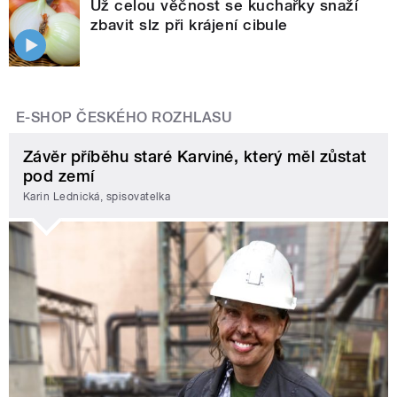
Už celou věčnost se kuchařky snaží
zbavit slz při krájení cibule
E-SHOP ČESKÉHO ROZHLASU
Závěr příběhu staré Karviné, který měl zůstat
pod zemí
Karin Lednická, spisovatelka