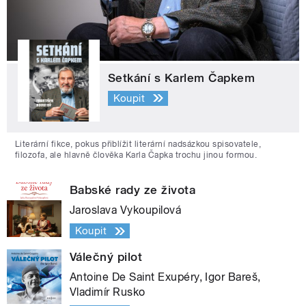
Setkání s Karlem Čapkem
Koupit
Literární fikce, pokus přiblížit literární nadsázkou spisovatele,
filozofa, ale hlavně člověka Karla Čapka trochu jinou formou.
Babské rady ze života
Jaroslava Vykoupilová
Koupit
Válečný pilot
Antoine De Saint Exupéry, Igor Bareš,
Vladimír Rusko