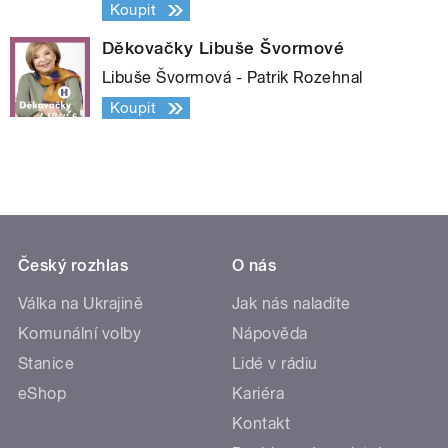
Koupit
Děkovačky Libuše Švormové
Libuše Švormová - Patrik Rozehnal
Koupit
Český rozhlas
O nás
Válka na Ukrajině
Jak nás naladíte
Komunální volby
Nápověda
Stanice
Lidé v rádiu
eShop
Kariéra
Kontakt