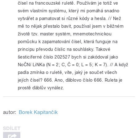
čísel na francouzské ruletě. Používám je totiž ve
svém vlastním systému, který mi pomáhá snadno
vytvářet a pamatovat si různé kódy a hesla. // Než
mě to nějak přestalo bavit, používal jsem v běžném
životě tzv. master systém, mnemotechnickou
pomůcku k zapamatování čísel, která funguje na
principu převodu číslic na souhlásky. Takové
šesticiferné číslo 202527 bych si zakódoval jako
NoČNí LiNKa (N = 2; C, Č = 0; L = 5; K = 7). // A když
padla zmínka o ruletě, víte, jaký je součet všech
jejích čísel? 666. Ano, ďáblovo číslo 666. Ruleta je
prostě ďáblův vynález.
autor:
Borek Kapitančik