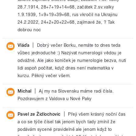
28.7.1914, 28+7+19+14=68, začátek 2.sv.valky
1.9.1939, 1+9+19+39=68, rus vkročil na Ukrajinu
24.2.2022, 24+2+20+22=68, zajímavé že, ? Tak
dobrou noc
|
Vláďa
Dobrý večer Borku, nemáte to dnes teda
vůbec jednoduché :) Nazývat numerologii vědou je
odvážné. Ale jako koníček je numerologie bezva, nutí
lidi aspoň počítat, když dnes není matematika v
kurzu. Pěkný večer všem.
|
Michal
Aj my na Slovensku máme radi čísla.
Pozdravujem z Valdova u Nové Paky
|
Pavel ze Židlochovic
Přeji všem krásný noční čas
a co se týče čísel tak jenom bych tady zmínil že
podávám sycené pravidelně ale jenom když to