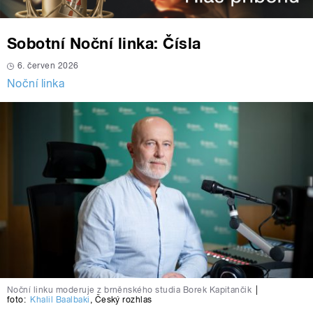
Sobotní Noční linka: Čísla
6. červen 2026
Noční linka
Noční linku moderuje z brněnského studia Borek Kapitančik
|
foto:
Khalil Baalbaki
,
Český rozhlas