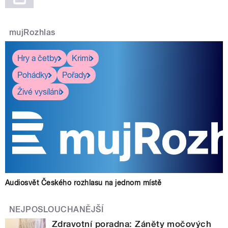
mujRozhlas
Hry a četby
Krimi
Pohádky
Pořady
Živé vysílání
Audiosvět Českého rozhlasu na jednom místě
NEJPOSLOUCHANĚJŠÍ
Zdravotní poradna: Záněty močových