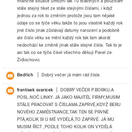
finančně situace umožní tak 10 šťastných a používám
stále stejný tiket ze stále stejnými číslami, i když
jednou za rok to změním protože jsou tam nějaké
údaje co se týče věku takže to jsou vlastně každý rok
jiné číslo jinak zůstávají datumy narození a podobně
ale číslo věku se mění každý rok tak tam akorát
nedochází ke změně jinak stále stejné čísla. Tak to je
asi tak co se týče čísel všechno děkuji Pavel ze
Židlochovic
|
Bedřich
Dobrý večer já mám rád čísla
|
frantisek svaricek
DOBRÝ VEČER P.BORKU,A
POSL.NOČ.LINKY. JÁ JAKO MAJITÉL FIRMY,MUSIM
STÁLE PRACOVAT S ČÍSLAMA.ZAPRVÉ,KDYŽ BERU
NOVÉHO ZAMĚSTNANCE,TAK TEN SE PRVNĚ
PTÁ,KOLIK SI U MĚ VYDĚLÁ,TO ZAPRVÉ. JÁ MU
MUSIM ŘÍCT ,PODLE TOHO KOLIK ON VYDĚLÁ