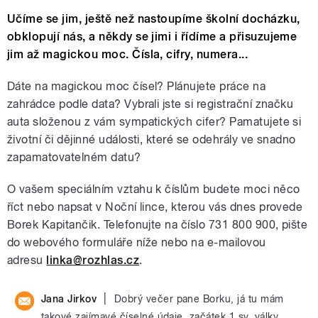
Učíme se jim, ještě než nastoupíme školní docházku,
obklopují nás, a někdy se jimi i řídíme a přisuzujeme
jim až magickou moc. Čísla, cifry, numera...
Dáte na magickou moc čísel? Plánujete práce na
zahrádce podle data? Vybrali jste si registrační značku
auta složenou z vám sympatických cifer? Pamatujete si
životní či dějinné události, které se odehrály ve snadno
zapamatovatelném datu?
O vašem speciálním vztahu k číslům budete moci něco
říct nebo napsat v Noční lince, kterou vás dnes provede
Borek Kapitančik. Telefonujte na číslo 731 800 900, pište
do webového formuláře níže nebo na e-mailovou
adresu
linka@rozhlas.cz
.
|
Jana Jirkov
Dobrý večer pane Borku, já tu mám
takové zajímavé číselné údaje, začátek 1.sv. války