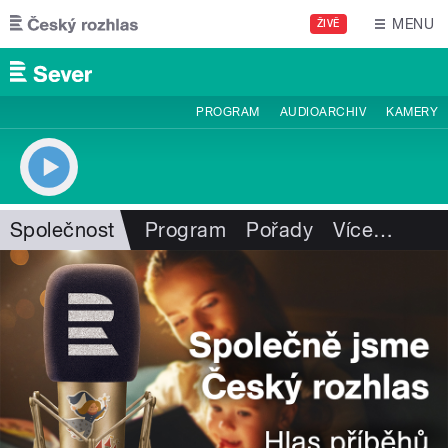
Přejít k hlavnímu obsahu
MENU
ŽIVĚ
PROGRAM
AUDIOARCHIV
KAMERY
Společnost
Program
Pořady
Více
…