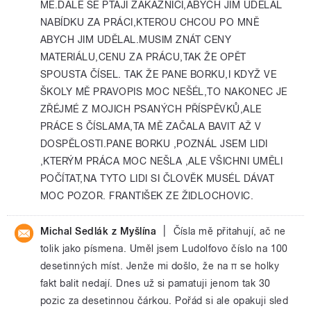
MĚ.DÁLE SE PTAJÍ ZÁKAZNICI,ABYCH JIM UDĚLAL
NABÍDKU ZA PRÁCI,KTEROU CHCOU PO MNĚ
ABYCH JIM UDĚLAL.MUSIM ZNÁT CENY
MATERIÁLU,CENU ZA PRÁCU,TAK ŽE OPĚT
SPOUSTA ČÍSEL. TAK ŽE PANE BORKU,I KDYŽ VE
ŠKOLY MĚ PRAVOPIS MOC NEŠÉL,TO NAKONEC JE
ZŘÉJMÉ Z MOJICH PSANÝCH PŘÍSPĚVKŮ,ALE
PRÁCE S ČÍSLAMA,TA MĚ ZAČALA BAVIT AŽ V
DOSPĚLOSTI.PANE BORKU ,POZNÁL JSEM LIDI
,KTERÝM PRÁCA MOC NEŠLA ,ALE VŠICHNI UMĚLI
POČÍTAT,NA TYTO LIDI SI ČLOVĚK MUSÉL DÁVAT
MOC POZOR. FRANTIŠEK ZE ŽIDLOCHOVIC.
|
Michal Sedlák z Myšlína
Čísla mě přitahují, ač ne
tolik jako písmena. Uměl jsem Ludolfovo číslo na 100
desetinných míst. Jenže mi došlo, že na π se holky
fakt balit nedají. Dnes už si pamatuji jenom tak 30
pozic za desetinnou čárkou. Pořád si ale opakuji sled