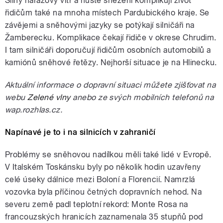
Silný nárazový vítr a husté sněžení komplikují život
řidičům také na mnoha místech Pardubického kraje. Se
závějemi a sněhovými jazyky se potýkají silničáři na
Žamberecku. Komplikace čekají řidiče v okrese Chrudim.
I tam silničáři doporučují řidičům osobních automobilů a
kamiónů sněhové řetězy. Nejhorší situace je na Hlinecku.
Aktuální informace o dopravní situaci můžete zjišťovat na
webu
Zelené vlny
anebo ze svých mobilních telefonů na
wap.rozhlas.cz.
Napínavé je to i na silnicích v zahraničí
Problémy se sněhovou nadílkou měli také lidé v Evropě.
V Italském Toskánsku byly po několik hodin uzavřeny
celé úseky dálnice mezi Boloní a Florencií. Namrzlá
vozovka byla příčinou četných dopravních nehod. Na
severu země padl teplotní rekord: Monte Rosa na
francouzských hranicích zaznamenala 35 stupňů pod