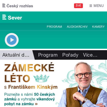
Přejít k hlavnímu obsahu
MENU
ŽIVĚ
PROGRAM
AUDIOARCHIV
KAMERY
Aktuální dění
Program
Pořady
Více
…