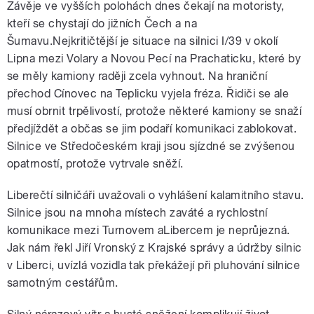
Závěje ve vyšších polohách dnes čekají na motoristy,
kteří se chystají do jižních Čech a na
Šumavu.Nejkritičtější je situace na silnici I/39 v okolí
Lipna mezi Volary a Novou Pecí na Prachaticku, které by
se měly kamiony raději zcela vyhnout. Na hraniční
přechod Cínovec na Teplicku vyjela fréza. Řidiči se ale
musí obrnit trpělivostí, protože některé kamiony se snaží
předjíždět a občas se jim podaří komunikaci zablokovat.
Silnice ve Středočeském kraji jsou sjízdné se zvýšenou
opatrností, protože vytrvale sněží.
Liberečtí silničáři uvažovali o vyhlášení kalamitního stavu.
Silnice jsou na mnoha místech zaváté a rychlostní
komunikace mezi Turnovem aLibercem je neprůjezná.
Jak nám řekl Jiří Vronský z Krajské správy a údržby silnic
v Liberci, uvízlá vozidla tak překážejí při pluhování silnice
samotným cestářům.