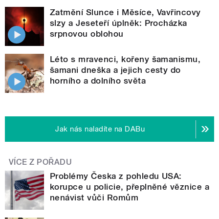
Zatmění Slunce i Měsíce, Vavřincovy
slzy a Jeseteří úplněk: Procházka
srpnovou oblohou
Léto s mravenci, kořeny šamanismu,
šamani dneška a jejich cesty do
horního a dolního světa
Jak nás naladíte na DABu
VÍCE Z POŘADU
Problémy Česka z pohledu USA:
korupce u policie, přeplněné věznice a
nenávist vůči Romům