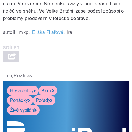
nulou. V severním Německu uvízly v noci a ráno tisíce
řidičů ve sněhu. Ve Velké Británii zase počasí způsobilo
problémy především v letecké dopravě.
autoři:
mkp
,
Eliška Pilařová
,
jra
mujRozhlas
Hry a četby
Krimi
Pohádky
Pořady
Živé vysílání