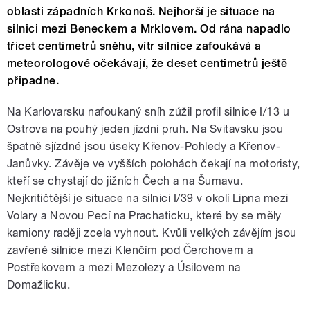
oblasti západních Krkonoš. Nejhorší je situace na
silnici mezi Beneckem a Mrklovem. Od rána napadlo
třicet centimetrů sněhu, vítr silnice zafoukává a
meteorologové očekávají, že deset centimetrů ještě
připadne.
Na Karlovarsku nafoukaný sníh zúžil profil silnice I/13 u
Ostrova na pouhý jeden jízdní pruh. Na Svitavsku jsou
špatně sjízdné jsou úseky Křenov-Pohledy a Křenov-
Janůvky. Závěje ve vyšších polohách čekají na motoristy,
kteří se chystají do jižních Čech a na Šumavu.
Nejkritičtější je situace na silnici I/39 v okolí Lipna mezi
Volary a Novou Pecí na Prachaticku, které by se měly
kamiony raději zcela vyhnout. Kvůli velkých závějím jsou
zavřené silnice mezi Klenčím pod Čerchovem a
Postřekovem a mezi Mezolezy a Úsilovem na
Domažlicku.