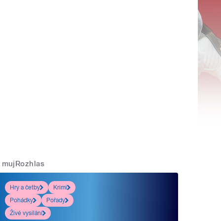
mujRozhlas
Hry a četby
Krimi
Pohádky
Pořady
Živé vysílání