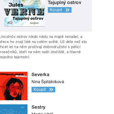
Tajuplný ostrov
Koupit
Lincolnův ostrov nikdo nikdy na mapě nenašel, a
přece ho znají lidé na celém světě. Už déle než sto
třicet let na něm prožívají dobrodružství s pěticí
trosečníků, kteří na něm našli útočiště, a hlavně
nejedno tajemství.
Severka
Nina Špitálníková
Koupit
Sestry