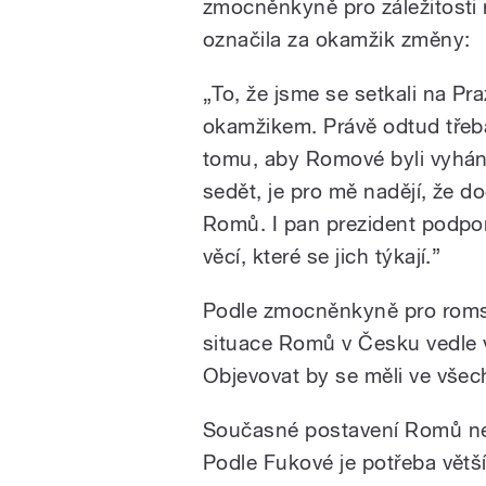
zmocněnkyně pro záležitosti
označila za okamžik změny:
„To, že jsme se setkali na P
okamžikem. Právě odtud třeba 
tomu, aby Romové byli vyhán
sedět, je pro mě nadějí, že d
Romů. I pan prezident podpor
věcí, které se jich týkají.”
Podle zmocněnkyně pro romské
situace Romů v Česku vedle vz
Objevovat by se měli ve všec
Současné postavení Romů nen
Podle Fukové je potřeba větš