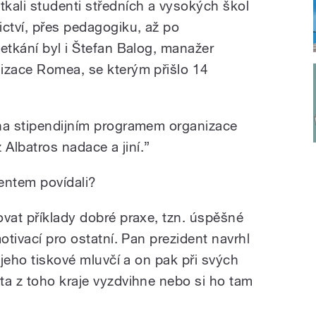
kali studenti středních a vysokých škol
ictví, přes pedagogiku, až po
etkání byl i Štefan Balog, manažer
izace Romea, se kterým přišlo 14
ána stipendijním programem organizace
z Albatros nadace a jiní.”
entem povídali?
ovat příklady dobré praxe, tzn. úspěšné
otivací pro ostatní. Pan prezident navrhl
 jeho tiskové mluvčí a on pak při svých
ta z toho kraje vyzdvihne nebo si ho tam