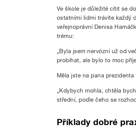
Ve škole je důležité cítit se 
ostatními lidmi trávíte každý 
veřejnoprávní Denisa Hamáčko
trému:
„Byla jsem nervózní už od ve
probíhat, ale bylo to moc pří
Měla jste na pana prezidenta
„Kdybych mohla, chtěla bych 
střední, podle čeho se rozhod
Příklady dobré praxe