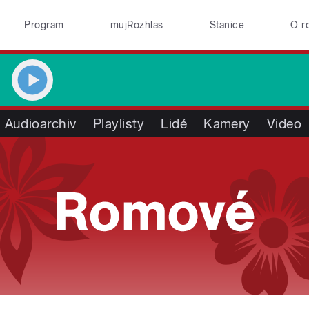
Program
mujRozhlas
Stanice
O r
Audioarchiv
Playlisty
Lidé
Kamery
Video