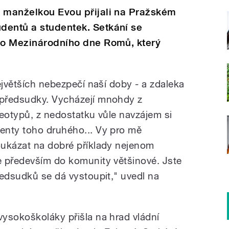
s manželkou Evou přijali na Pražském
dentů a studentek. Setkání se
ího Mezinárodního dne Romů, který
ejvětších nebezpečí naší doby - a zdaleka
předsudky. Vycházejí mnohdy z
reotypů, z nedostatku vůle navzájem si
enty toho druhého... Vy pro mě
oukázat na dobré příklady nejenom
e především do komunity většinové. Jste
ředsudků se dá vystoupit," uvedl na
ysokoškoláky přišla na hrad vládní