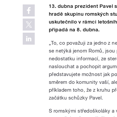
13. dubna prezident Pavel 
hradě skupinu romských stu
uskutečnilo v rámci letošn
připadá na 8. dubna.
„To, co považuji za jedno z n
se netýká jenom Romů, jsou 
nedostatku informací, ze ste
naslouchat a pochopit argum
představujete možnost jak p
směrem do komunity vaší, al
příkladem toho, že z kruhu p
začátku schůzky Pavel.
S romskými středoškoláky a v