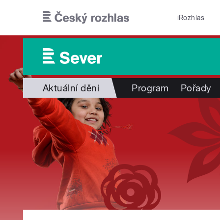
Přejít k hlavnímu obsahu
iRozhlas
Aktuální dění
Program
Pořady