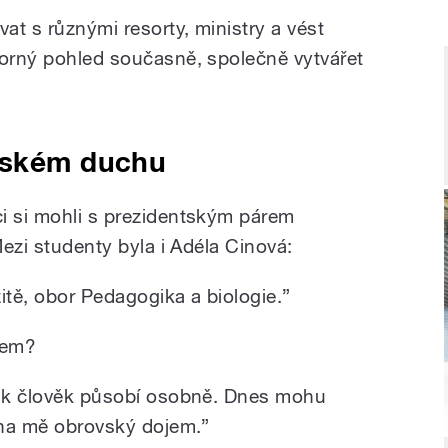
vat s různými resorty, ministry a vést
borný pohled současně, společně vytvářet
lském duchu
i si mohli s prezidentským párem
Mezi studenty byla i Adéla Cinová:
itě, obor Pedagogika a biologie.”
tem?
jak člověk působí osobně. Dnes mohu
l na mě obrovský dojem.”