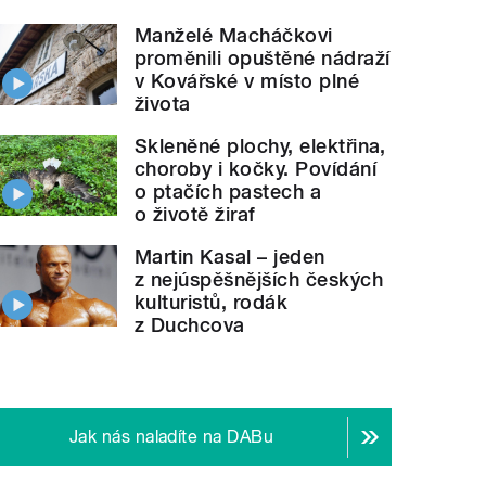
Manželé Macháčkovi
proměnili opuštěné nádraží
v Kovářské v místo plné
života
Skleněné plochy, elektřina,
choroby i kočky. Povídání
o ptačích pastech a
o životě žiraf
Martin Kasal – jeden
z nejúspěšnějších českých
kulturistů, rodák
z Duchcova
Jak nás naladíte na DABu