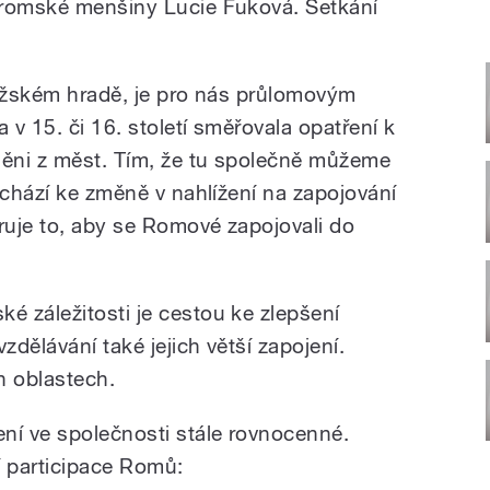
 romské menšiny Lucie Fuková. Setkání
ražském hradě, je pro nás průlomovým
v 15. či 16. století směřovala opatření k
ěni z měst. Tím, že tu společně můžeme
ochází ke změně v nahlížení na zapojování
uje to, aby se Romové zapojovali do
 záležitosti je cestou ke zlepšení
dělávání také jejich větší zapojení.
h oblastech.
í ve společnosti stále rovnocenné.
í participace Romů: