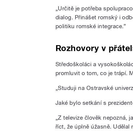
„Určitě je potřeba spolupraco
dialog. Přinášet romský i od
politiku romské integrace.”
Rozhovory v přáte
Středoškoláci a vysokoškolác
promluvit o tom, co je trápí. 
„Studuji na Ostravské univerz
Jaké bylo setkání s preziden
„Z televize člověk nepozná, 
říct, že úplně úžasně. Uděla