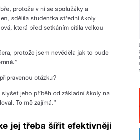
dobře, protože v ní se spolužáky a
den, sdělila studentka střední školy
vá, která před setkáním cítila velkou
čera, protože jsem nevěděla jak to bude
jemné.”
 připravenou otázku?
slyšet jeho příběh od základní školy na
oval. To mě zajímá.”
 jej třeba šířit efektivněji