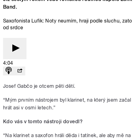
Band.
Saxofonista Lufik: Noty neumím, hraji podle sluchu, zato
od srdce
4:04
Josef Gabčo je otcem pěti dětí.
“
Mým prvním nástrojem byl klarinet, na který jsem začal
hrát asi v osmi letech.”
Kdo vás v tomto nástroji dovedl?
“
Na klarinet a saxofon hráli děda i tatínek, ale aby mě na