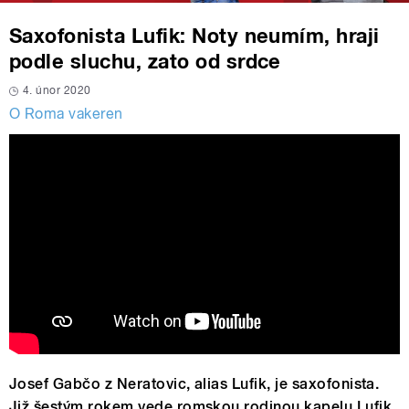
Saxofonista Lufik: Noty neumím, hraji
podle sluchu, zato od srdce
4. únor 2020
O Roma vakeren
Josef Gabčo z Neratovic, alias Lufik, je saxofonista.
Již šestým rokem vede romskou rodinou kapelu Lufik