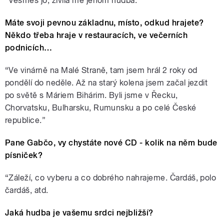
“
Vesměs jo, živila mě jenom hudba.”
Máte svoji pevnou základnu, místo, odkud hrajete?
Někdo třeba hraje v restauracích, ve večerních
podnicích…
“
Ve vinárně na Malé Straně, tam jsem hrál 2 roky od
pondělí do neděle. Až na starý kolena jsem začal jezdit
po světě s Máriem Bihárim. Byli jsme v Řecku,
Chorvatsku, Bulharsku, Rumunsku a po celé České
republice.”
Pane Gabčo, vy chystáte nové CD - kolik na něm bude
písniček?
“
Záleží, co vyberu a co dobrého nahrajeme. Čardáš, polo
čardáš, atd.
Jaká hudba je vašemu srdci nejbližší?