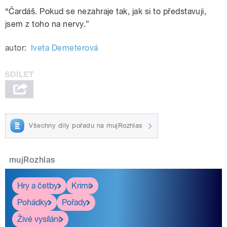
“
Čardáš. Pokud se nezahraje tak, jak si to představuji,
jsem z toho na nervy.”
autor:
Iveta Demeterová
Všechny díly pořadu na mujRozhlas
mujRozhlas
Hry a četby
Krimi
Pohádky
Pořady
Živé vysílání