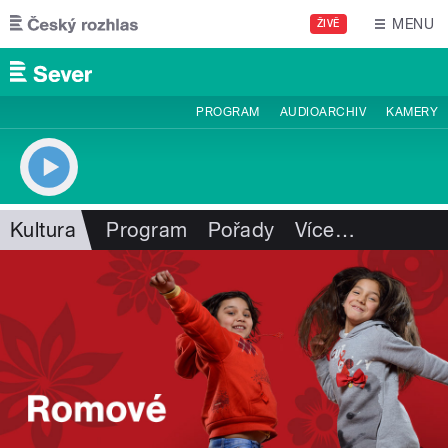
Přejít k hlavnímu obsahu
MENU
ŽIVĚ
PROGRAM
AUDIOARCHIV
KAMERY
Kultura
Program
Pořady
Více
…