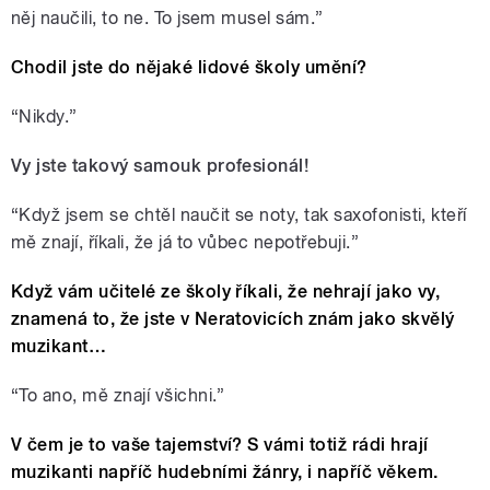
něj naučili, to ne. To jsem musel sám.”
Chodil jste do nějaké lidové školy umění?
“
Nikdy.”
Vy jste takový samouk profesionál!
“
Když jsem se chtěl naučit se noty, tak saxofonisti, kteří
mě znají, říkali, že já to vůbec nepotřebuji.”
Když vám učitelé ze školy říkali, že nehrají jako vy,
znamená to, že jste v Neratovicích znám jako skvělý
muzikant…
“
To ano, mě znají všichni.”
V čem je to vaše tajemství? S vámi totiž rádi hrají
muzikanti napříč hudebními žánry, i napříč věkem.