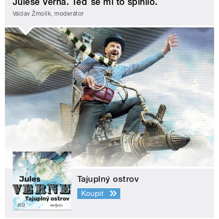
Julese Verna. Teď se mi to splnilo.
Václav Žmolík, moderátor
Tajuplný ostrov
Koupit