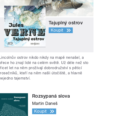
Tajuplný ostrov
Koupit
Lincolnův ostrov nikdo nikdy na mapě nenašel, a
přece ho znají lidé na celém světě. Už déle než sto
třicet let na něm prožívají dobrodružství s pěticí
trosečníků, kteří na něm našli útočiště, a hlavně
nejedno tajemství.
Rozsypaná slova
Martin Daneš
Koupit