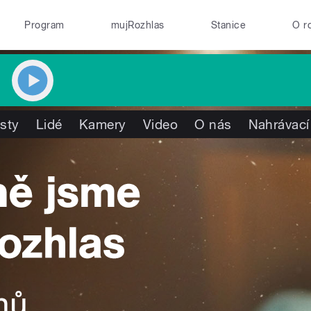
Program
mujRozhlas
Stanice
O r
isty
Lidé
Kamery
Video
O nás
Nahrávací