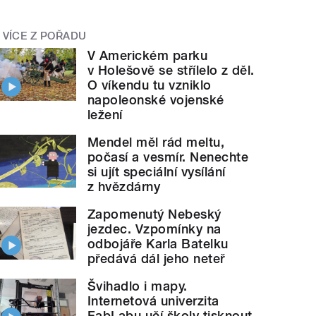
VÍCE Z POŘADU
V Americkém parku
v Holešově se střílelo z děl.
O víkendu tu vzniklo
napoleonské vojenské
ležení
Mendel měl rád meltu,
počasí a vesmír. Nenechte
si ujít speciální vysílání
z hvězdárny
Zapomenutý Nebeský
jezdec. Vzpomínky na
odbojáře Karla Batelku
předává dál jeho neteř
Švihadlo i mapy.
Internetová univerzita
FabLabu učí školy tisknout