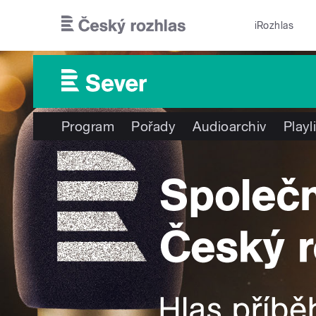
Přejít k hlavnímu obsahu
iRozhlas
Program
Pořady
Audioarchiv
Playl