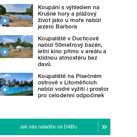
Koupání s výhledem na
Krušné hory a plážový
život jako u moře nabízí
jezero Barbora
Koupaliště v Duchcově
nabízí 50metrový bazén,
letní kino přímo v areálu a
klidnou atmosféru bez
davů
Koupaliště na Písečném
ostrově v Litoměřicích
nabízí vodní vyžití i prostor
pro celodenní odpočinek
Jak nás naladíte na DABu