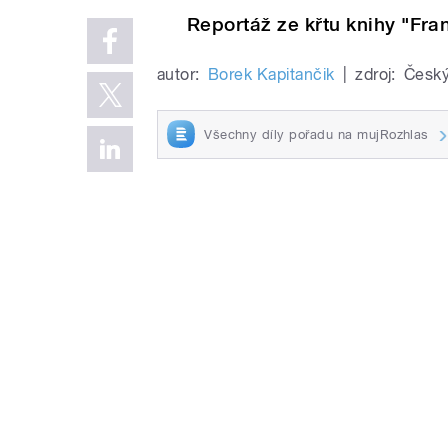
Reportáž ze křtu knihy "Fra
autor:
Borek Kapitančik
|
zdroj:
Český
Všechny díly pořadu na mujRozhlas