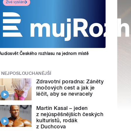
Živé vysílání
Audiosvět Českého rozhlasu na jednom místě
NEJPOSLOUCHANĚJŠÍ
Zdravotní poradna: Záněty
močových cest a jak je
léčit, aby se nevracely
Martin Kasal – jeden
z nejúspěšnějších českých
kulturistů, rodák
z Duchcova