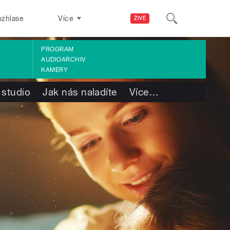
ozhlase
Více
ŽIVĚ
PROGRAM
AUDIOARCHIV
KAMERY
 studio
Jak nás naladíte
Více
…