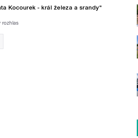
nta Kocourek - král železa a srandy"
 rozhlas