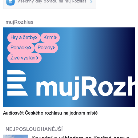
Všechny díly pořadu na mujRozhlas
mujRozhlas
Hry a četby
Krimi
Pohádky
Pořady
Živé vysílání
Audiosvět Českého rozhlasu na jednom místě
NEJPOSLOUCHANĚJŠÍ
Koupání s výhledem na Krušné hory a