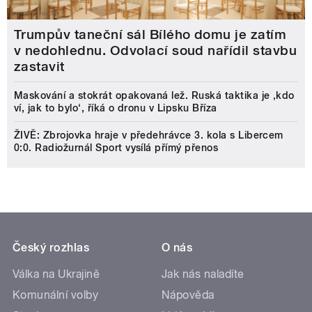
Trumpův taneční sál Bílého domu je zatím
v nedohlednu. Odvolací soud nařídil stavbu
zastavit
Maskování a stokrát opakovaná lež. Ruská taktika je ‚kdo
ví, jak to bylo‘, říká o dronu v Lipsku Bříza
ŽIVĚ: Zbrojovka hraje v předehrávce 3. kola s Libercem
0:0. Radiožurnál Sport vysílá přímý přenos
Český rozhlas
O nás
Válka na Ukrajině
Jak nás naladíte
Komunální volby
Nápověda