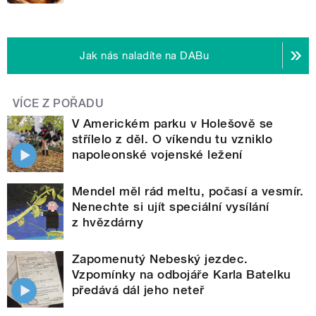
Jak nás naladíte na DABu
VÍCE Z POŘADU
V Americkém parku v Holešově se
střílelo z děl. O víkendu tu vzniklo
napoleonské vojenské ležení
Mendel měl rád meltu, počasí a vesmír.
Nenechte si ujít speciální vysílání
z hvězdárny
Zapomenutý Nebeský jezdec.
Vzpomínky na odbojáře Karla Batelku
předává dál jeho neteř