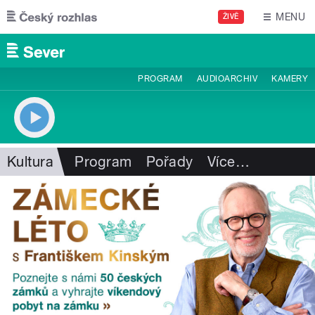
Přejít k hlavnímu obsahu
MENU
ŽIVĚ
PROGRAM
AUDIOARCHIV
KAMERY
Kultura
Program
Pořady
Více
…