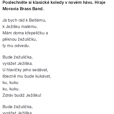
Poslechněte si klasické koledy v novém hávu. Hraje
Moravia Brass Band.
Já bych rád k Betlému,
k Ježíšku malému.
Mám doma křepeličku a
pěknou žežuličku,
ty mu odvedu.
Bude žežulička,
vyrážet Ježíška.
U hlavičky jeho sedávat,
líbezně mu bude kukávat,
ku, kuku
ku, kuku.
Zdráv budiž Ježíšku!
Bude žežulička,
vyrážet Ježíška.