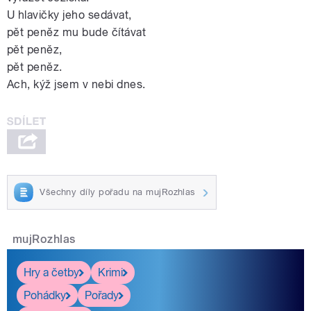
U hlavičky jeho sedávat,
pět peněz mu bude čítávat
pět peněz,
pět peněz.
Ach, kýž jsem v nebi dnes.
Všechny díly pořadu na mujRozhlas
mujRozhlas
Hry a četby
Krimi
Pohádky
Pořady