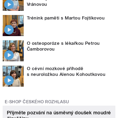
Vránovou
Trénink paměti s Martou Fojtíkovou
O osteoporóze s lékařkou Petrou
Čamborovou
O cévní mozkové příhodě
s neuroložkou Alenou Kohoutkovou
E-SHOP ČESKÉHO ROZHLASU
Přijměte pozvání na úsměvný doušek moudré