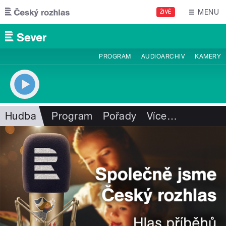
Přejít k hlavnímu obsahu
MENU
ŽIVĚ
PROGRAM
AUDIOARCHIV
KAMERY
Hudba
Program
Pořady
Více
…