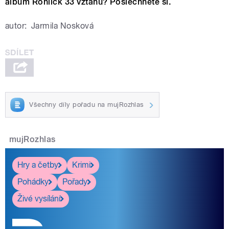
album Rohlick 33 vztahů? Poslechněte si.
autor:
Jarmila Nosková
Všechny díly pořadu na mujRozhlas
mujRozhlas
Hry a četby
Krimi
Pohádky
Pořady
Živé vysílání