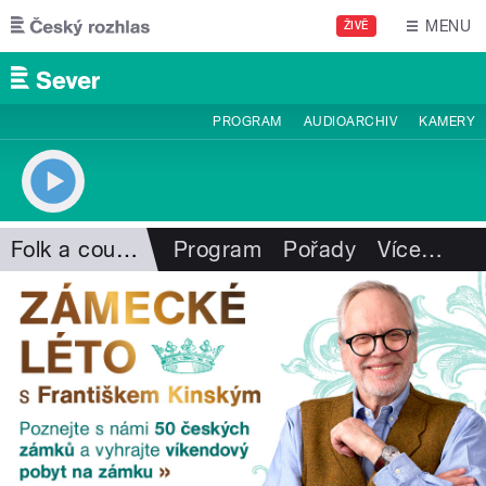
Přejít k hlavnímu obsahu
MENU
ŽIVĚ
PROGRAM
AUDIOARCHIV
KAMERY
Folk a country
Program
Pořady
Více
…