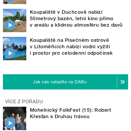
Koupaliště v Duchcově nabízí
50metrový bazén, letní kino přímo
v areálu a klidnou atmosféru bez davů
Koupaliště na Písečném ostrově
v Litoměřicích nabízí vodní vyžití
i prostor pro celodenní odpočinek
Jak nás naladíte na DABu
VÍCE Z POŘADU
Mohelnický FolkFest (15): Robert
Křesťan s Druhou trávou