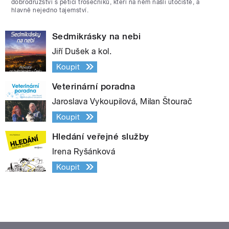
dobrodružství s pěticí trosečníků, kteří na něm našli útočiště, a
hlavně nejedno tajemství.
Sedmikrásky na nebi
Jiří Dušek a kol.
Koupit
Veterinární poradna
Jaroslava Vykoupilová, Milan Štourač
Koupit
Hledání veřejné služby
Irena Ryšánková
Koupit