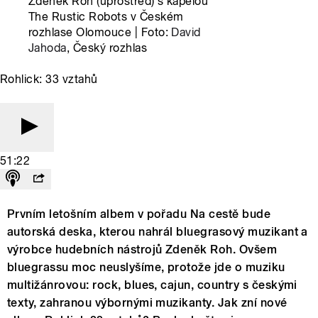
Zdeněk Roh (uprostřed) s kapelou
The Rustic Robots v Českém
rozhlase Olomouce | Foto:
David
Jahoda
, Český rozhlas
Rohlick: 33 vztahů
51:22
Prvním letošním albem v pořadu Na cestě bude
autorská deska, kterou nahrál bluegrasový muzikant a
výrobce hudebních nástrojů Zdeněk Roh. Ovšem
bluegrassu moc neuslyšíme, protože jde o muziku
multižánrovou: rock, blues, cajun, country s českými
texty, zahranou výbornými muzikanty. Jak zní nové