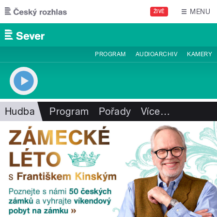
Přejít k hlavnímu obsahu
MENU
ŽIVĚ
PROGRAM
AUDIOARCHIV
KAMERY
Hudba
Program
Pořady
Více
…