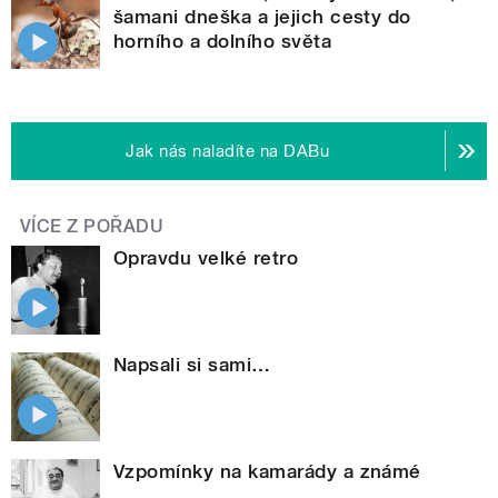
šamani dneška a jejich cesty do
horního a dolního světa
Jak nás naladíte na DABu
VÍCE Z POŘADU
Opravdu velké retro
Napsali si sami…
Vzpomínky na kamarády a známé