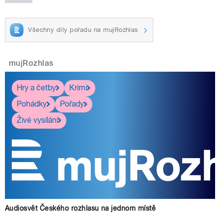
Všechny díly pořadu na mujRozhlas
mujRozhlas
Hry a četby
Krimi
Pohádky
Pořady
Živé vysílání
Audiosvět Českého rozhlasu na jednom místě