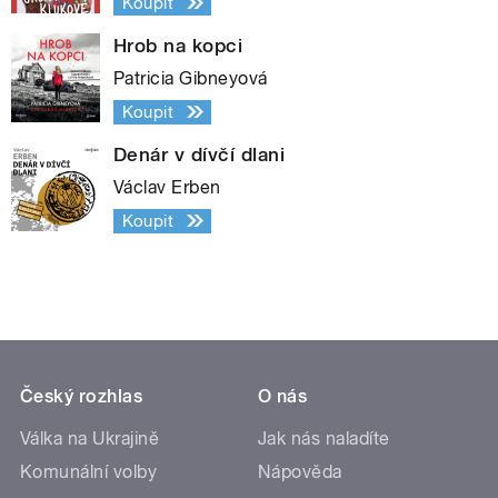
Koupit
Hrob na kopci
Patricia Gibneyová
Koupit
Denár v dívčí dlani
Václav Erben
Koupit
Český rozhlas
O nás
Válka na Ukrajině
Jak nás naladíte
Komunální volby
Nápověda