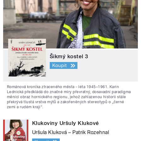
Šikmý kostel 3
Koupit
Románová kronika ztraceného města - léta 1945–1961. Karin
Lednická předkládá do značné míry převratný, dosavadní paradigma
měnící obraz hornického regionu, jehož zahlazenou historii stále
překrývá tlustá vrstva mýtů a zakořeněných stereotypů o „černé
zemi a rudém kraji“.
Klukoviny Uršuly Klukové
Uršula Kluková – Patrik Rozehnal