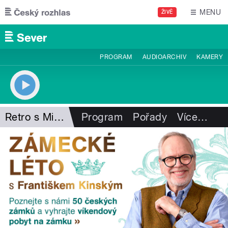
Přejít k hlavnímu obsahu
MENU
ŽIVĚ
PROGRAM
AUDIOARCHIV
KAMERY
Retro s Milanem Drobným
Program
Pořady
Více
…