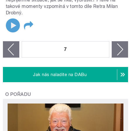
takové momenty vzpomíná v tomto díle Retra Milan
Drobný.
STRÁNKY
7
n
zí
Jak nás naladíte na DABu
O POŘADU