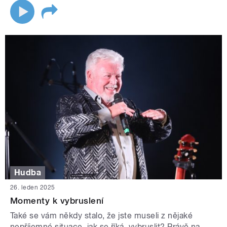
Hudba
26. leden 2025
Momenty k vybruslení
Také se vám někdy stalo, že jste museli z nějaké
nepříjemné situace, jak se říká, vybruslit? Právě na