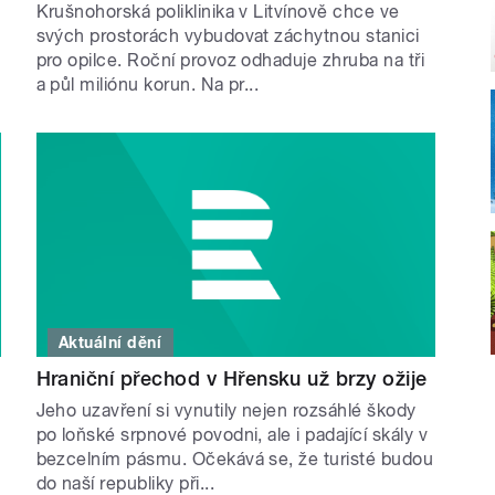
Krušnohorská poliklinika v Litvínově chce ve
svých prostorách vybudovat záchytnou stanici
pro opilce. Roční provoz odhaduje zhruba na tři
a půl miliónu korun. Na pr...
Aktuální dění
Hraniční přechod v Hřensku už brzy ožije
Jeho uzavření si vynutily nejen rozsáhlé škody
po loňské srpnové povodni, ale i padající skály v
bezcelním pásmu. Očekává se, že turisté budou
do naší republiky při...