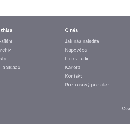
zhlas
O nás
ysílání
Jak nás naladíte
rchiv
Nápověda
sty
Lidé v rádiu
í aplikace
Kariéra
Kontakt
Rozhlasový poplatek
Coo