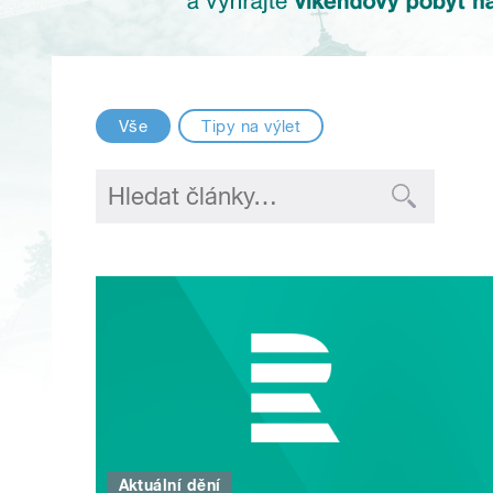
Vše
Tipy na výlet
Aktuální dění