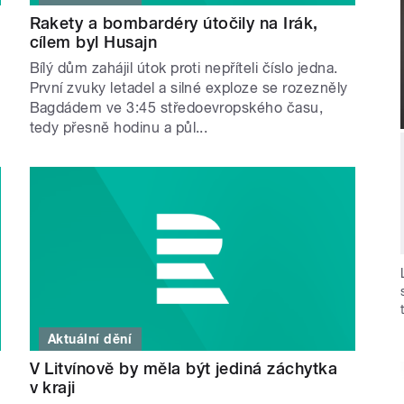
Rakety a bombardéry útočily na Irák,
cílem byl Husajn
m
Bílý dům zahájil útok proti nepříteli číslo jedna.
První zvuky letadel a silné exploze se rozezněly
Bagdádem ve 3:45 středoevropského času,
tedy přesně hodinu a půl...
Aktuální dění
V Litvínově by měla být jediná záchytka
v kraji