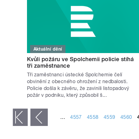
Aktuální dění
Kvůli požáru ve Spolchemii policie stíhá
tři zaměstnance
Tři zaměstnanci ústecké Spolchemie čelí
obvinění z obecného ohrožení z nedbalosti.
Policie došla k závěru, že zavinili listopadový
požár v podniku, který způsobil š...
STRÁNKY
…
4557
4558
4559
4560
 první
‹ předchozí