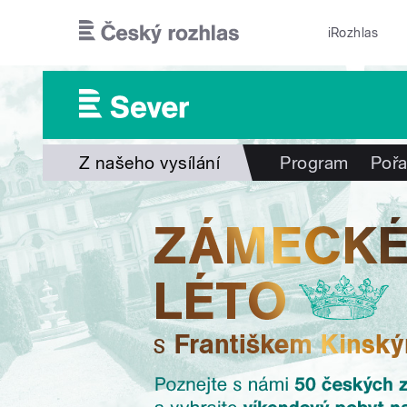
Přejít k hlavnímu obsahu
iRozhlas
Z našeho vysílání
Program
Poř