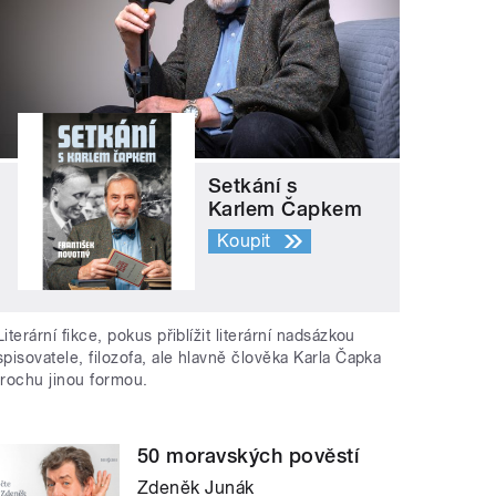
Setkání s
Karlem Čapkem
Koupit
Literární fikce, pokus přiblížit literární nadsázkou
spisovatele, filozofa, ale hlavně člověka Karla Čapka
trochu jinou formou.
50 moravských pověstí
Zdeněk Junák