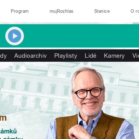
Program
mujRozhlas
Stanice
O r
ady
Audioarchiv
Playlisty
Lidé
Kamery
Vi