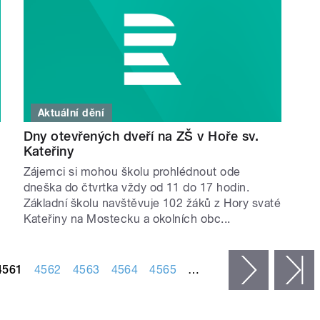
Aktuální dění
Dny otevřených dveří na ZŠ v Hoře sv.
Kateřiny
Zájemci si mohou školu prohlédnout ode
dneška do čtvrtka vždy od 11 do 17 hodin.
Základní školu navštěvuje 102 žáků z Hory svaté
Kateřiny na Mostecku a okolních obc...
4561
4562
4563
4564
4565
…
následujíc
p