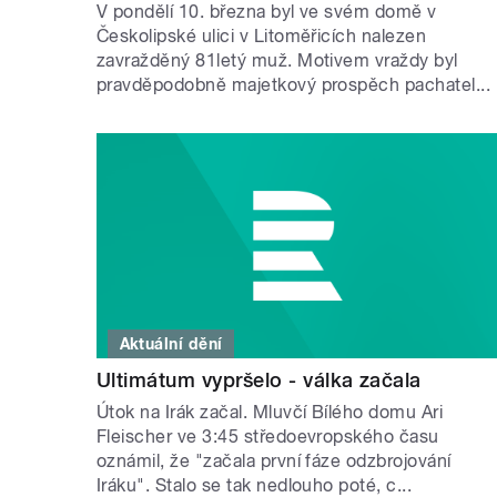
V pondělí 10. března byl ve svém domě v
Českolipské ulici v Litoměřicích nalezen
zavražděný 81letý muž. Motivem vraždy byl
pravděpodobně majetkový prospěch pachatel...
Aktuální dění
Ultimátum vypršelo - válka začala
Útok na Irák začal. Mluvčí Bílého domu Ari
Fleischer ve 3:45 středoevropského času
oznámil, že "začala první fáze odzbrojování
Iráku". Stalo se tak nedlouho poté, c...