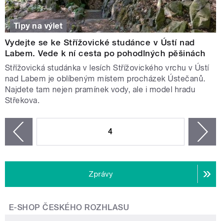
Tipy na výlet
Vydejte se ke Střížovické studánce v Ústí nad
Labem. Vede k ní cesta po pohodlných pěšinách
Střížovická studánka v lesích Střížovického vrchu v Ústí
nad Labem je oblíbeným místem procházek Ústečanů.
Najdete tam nejen pramínek vody, ale i model hradu
Střekova.
STRÁNKY
4
n
zí
Zprávy
E-SHOP ČESKÉHO ROZHLASU