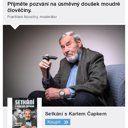
Přijměte pozvání na úsměvný doušek moudré
člověčiny.
František Novotný, moderátor
Setkání s Karlem Čapkem
Koupit