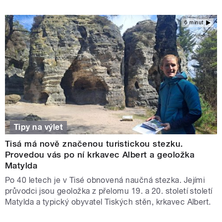
6 minut
Tipy na výlet
Tisá má nově značenou turistickou stezku.
Provedou vás po ní krkavec Albert a geoložka
Matylda
Po 40 letech je v Tisé obnovená naučná stezka. Jejími
průvodci jsou geoložka z přelomu 19. a 20. století století
Matylda a typický obyvatel Tiských stěn, krkavec Albert.