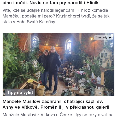
cínu i mědi. Navíc se tam prý narodil i Hliník
Víte, kde se údajně narodil legendární Hliník z komedie
Marečku, podejte mi pero? Krušnohorci tvrdí, že se tak
stalo v Hoře Svaté Kateřiny.
4 minuty
Tipy na výlet
Manželé Musilovi zachránili chátrající kapli sv.
Anny ve Vítkově. Proměnili ji v překrásnou galerii
Manželé Musilovi z Vítkova u České Lípy se roky dívali na