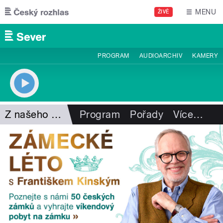
Přejít k hlavnímu obsahu
MENU
ŽIVĚ
PROGRAM
AUDIOARCHIV
KAMERY
Z našeho vysílání
Program
Pořady
Více
…