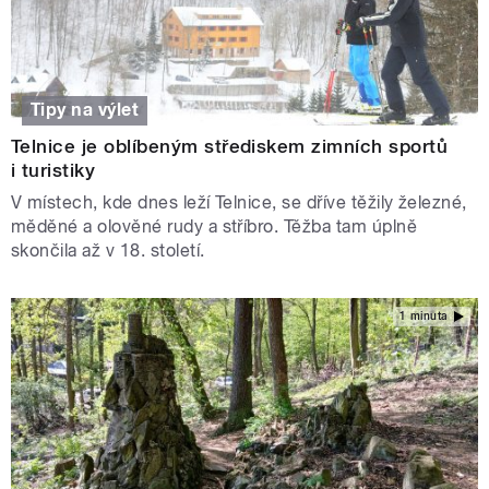
Tipy na výlet
Telnice je oblíbeným střediskem zimních sportů
i turistiky
V místech, kde dnes leží Telnice, se dříve těžily železné,
měděné a olověné rudy a stříbro. Těžba tam úplně
skončila až v 18. století.
1 minuta