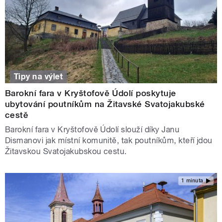
Tipy na výlet
Barokní fara v Kryštofově Údolí poskytuje
ubytování poutníkům na Žitavské Svatojakubské
cestě
Barokní fara v Kryštofově Údolí slouží díky Janu
Dismanovi jak místní komunitě, tak poutníkům, kteří jdou
Žitavskou Svatojakubskou cestu.
1 minuta