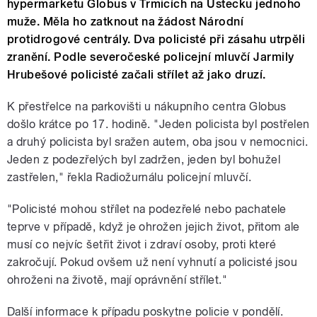
hypermarketu Globus v Trmicích na Ústecku jednoho
muže. Měla ho zatknout na žádost Národní
protidrogové centrály. Dva policisté při zásahu utrpěli
zranění. Podle severočeské policejní mluvčí Jarmily
Hrubešové policisté začali střílet až jako druzí.
K přestřelce na parkovišti u nákupního centra Globus
došlo krátce po 17. hodině. "Jeden policista byl postřelen
a druhý policista byl sražen autem, oba jsou v nemocnici.
Jeden z podezřelých byl zadržen, jeden byl bohužel
zastřelen," řekla Radiožurnálu policejní mluvčí.
"Policisté mohou střílet na podezřelé nebo pachatele
teprve v případě, když je ohrožen jejich život, přitom ale
musí co nejvíc šetřit život i zdraví osoby, proti které
zakročují. Pokud ovšem už není vyhnutí a policisté jsou
ohroženi na životě, mají oprávnění střílet."
Další informace k případu poskytne policie v pondělí.