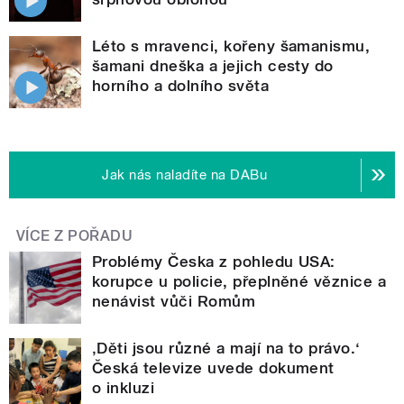
Léto s mravenci, kořeny šamanismu,
šamani dneška a jejich cesty do
horního a dolního světa
Jak nás naladíte na DABu
VÍCE Z POŘADU
Problémy Česka z pohledu USA:
korupce u policie, přeplněné věznice a
nenávist vůči Romům
‚Děti jsou různé a mají na to právo.‘
Česká televize uvede dokument
o inkluzi