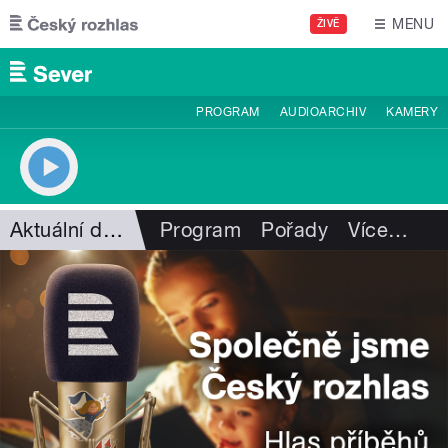
Přejít k hlavnímu obsahu
MENU
ŽIVĚ
PROGRAM
AUDIOARCHIV
KAMERY
Aktuální dění
Program
Pořady
Více
…