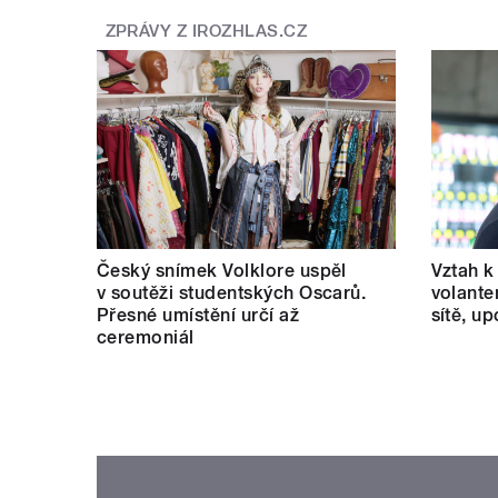
ZPRÁVY Z IROZHLAS.CZ
Český snímek Volklore uspěl
Vztah k 
v soutěži studentských Oscarů.
volante
Přesné umístění určí až
sítě, u
ceremoniál