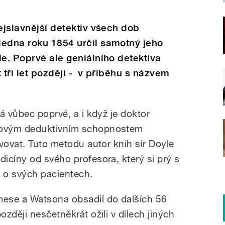
ejslavnější detektiv všech dob
ledna roku 1854 určil samotný jeho
le. Poprvé ale geniálního detektiva
 tři let později - v příběhu s názvem
á vůbec poprvé, a i když je doktor
sovým deduktivním schopnostem
vovat. Tuto metodu autor knih sir Doyle
icíny od svého profesora, který si prý s
 o svých pacientech.
ese a Watsona obsadil do dalších 56
zději nesčetněkrát ožili v dílech jiných