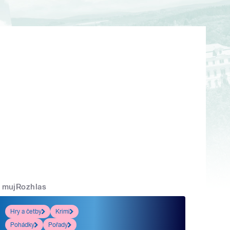
mujRozhlas
Hry a četby
Krimi
Pohádky
Pořady