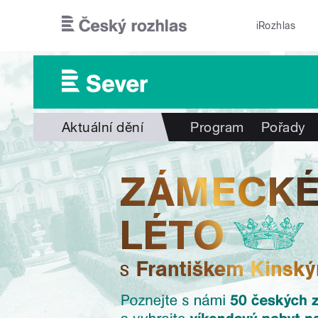
Přejít k hlavnímu obsahu
iRozhlas
Aktuální dění
Program
Pořady