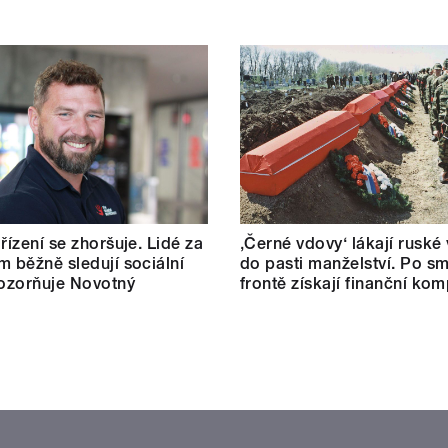
řízení se zhoršuje. Lidé za
‚Černé vdovy‘ lákají ruské
m běžně sledují sociální
do pasti manželství. Po sm
pozorňuje Novotný
frontě získají finanční ko