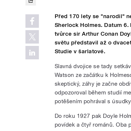
Před 170 lety se "narodil" n
Sherlock Holmes. Datum 6. 
tvůrce sir Arthur Conan Doy
světu představil až o dvacet
Studie v šarlatové.
Slavná dvojice se tady setkáv
Watson ze začátku k Holme
skeptický, záhy je začne obdi
odpozoroval během studií med
potěšením pohrával s úsudky
Do roku 1927 pak Doyle Holm
povídek a čtyř románů. Oba po