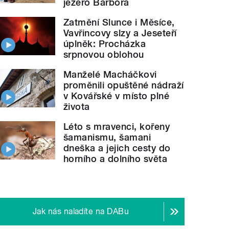
jezero Barbora
Zatmění Slunce i Měsíce,
Vavřincovy slzy a Jeseteří
úplněk: Procházka
srpnovou oblohou
Manželé Macháčkovi
proměnili opuštěné nádraží
v Kovářské v místo plné
života
Léto s mravenci, kořeny
šamanismu, šamani
dneška a jejich cesty do
horního a dolního světa
Jak nás naladíte na DABu