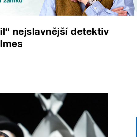
l“ nejslavnější detektiv
olmes