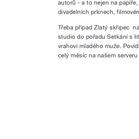
autorů - a to nejen na papíře, 
divadelních prknech, filmové
Třeba případ Zlatý skřipec n
studio do pořadu Setkání s li
vrahovi mladého muže. Povídk
celý měsíc na našem serveru 