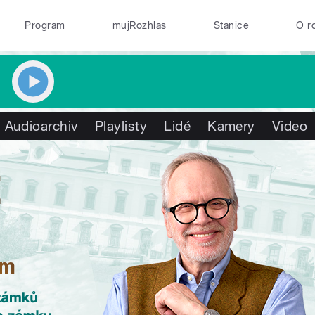
Program
mujRozhlas
Stanice
O r
Audioarchiv
Playlisty
Lidé
Kamery
Video