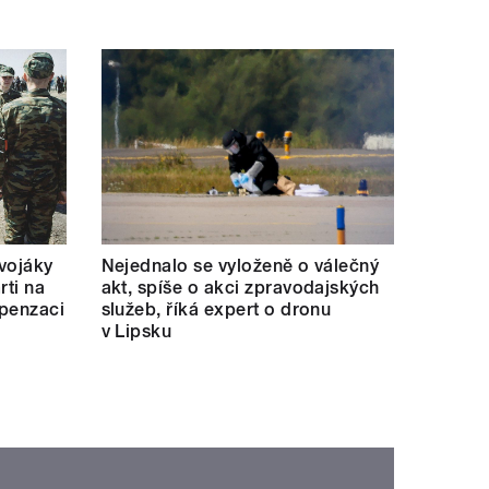
 vojáky
Nejednalo se vyloženě o válečný
rti na
akt, spíše o akci zpravodajských
mpenzaci
služeb, říká expert o dronu
v Lipsku