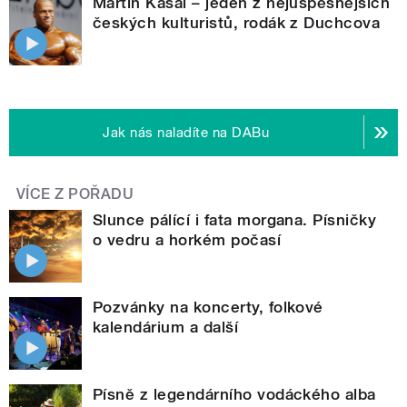
Martin Kasal – jeden z nejúspěšnějších
českých kulturistů, rodák z Duchcova
Jak nás naladíte na DABu
VÍCE Z POŘADU
Slunce pálící i fata morgana. Písničky
o vedru a horkém počasí
Pozvánky na koncerty, folkové
kalendárium a další
Písně z legendárního vodáckého alba