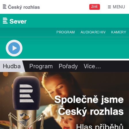
Přejít k hlavnímu obsahu
MENU
ŽIVĚ
PROGRAM
AUDIOARCHIV
KAMERY
Hudba
Program
Pořady
Více
…