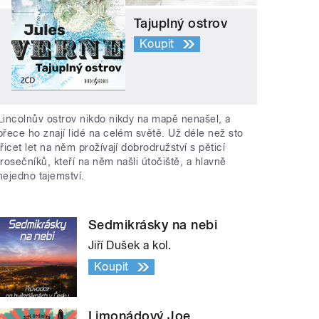
Tajuplný ostrov
Koupit
Lincolnův ostrov nikdo nikdy na mapě nenašel, a
přece ho znají lidé na celém světě. Už déle než sto
třicet let na něm prožívají dobrodružství s pěticí
trosečníků, kteří na něm našli útočiště, a hlavně
nejedno tajemství.
Sedmikrásky na nebi
Jiří Dušek a kol.
Koupit
Limonádový Joe