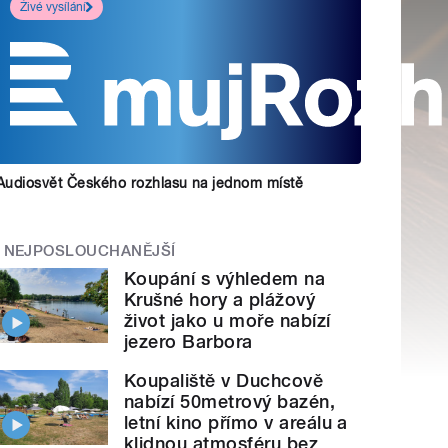
Živé vysílání
Audiosvět Českého rozhlasu na jednom místě
NEJPOSLOUCHANĚJŠÍ
Koupání s výhledem na
Krušné hory a plážový
život jako u moře nabízí
jezero Barbora
Koupaliště v Duchcově
nabízí 50metrový bazén,
letní kino přímo v areálu a
klidnou atmosféru bez