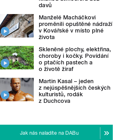
davů
Manželé Macháčkovi
proměnili opuštěné nádraží
v Kovářské v místo plné
života
Skleněné plochy, elektřina,
choroby i kočky. Povídání
o ptačích pastech a
o životě žiraf
Martin Kasal – jeden
z nejúspěšnějších českých
kulturistů, rodák
z Duchcova
Jak nás naladíte na DABu