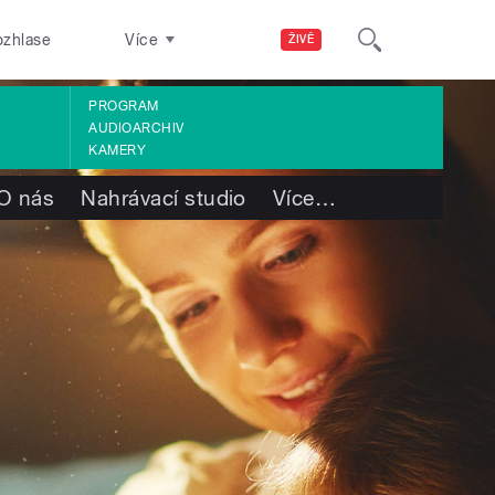
ozhlase
Více
ŽIVĚ
PROGRAM
AUDIOARCHIV
KAMERY
O nás
Nahrávací studio
Více
…