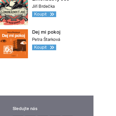
Jiří Brdečka
Koupit
Dej mi pokoj
Petra Štarková
Koupit
Sledujte nás