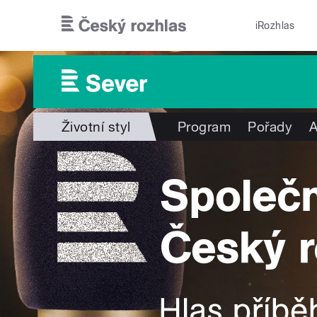
Přejít k hlavnímu obsahu
iRozhlas
Životní styl
Program
Pořady
A