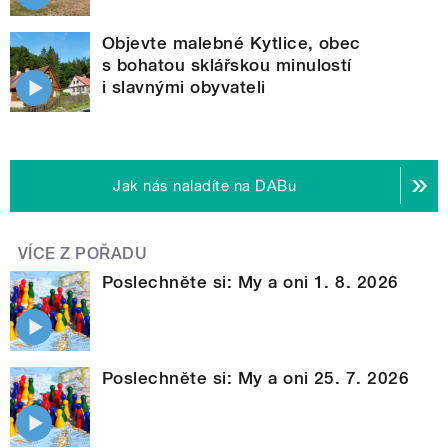
Objevte malebné Kytlice, obec
s bohatou sklářskou minulostí
i slavnými obyvateli
Jak nás naladíte na DABu
VÍCE Z POŘADU
Poslechněte si: My a oni 1. 8. 2026
Poslechněte si: My a oni 25. 7. 2026