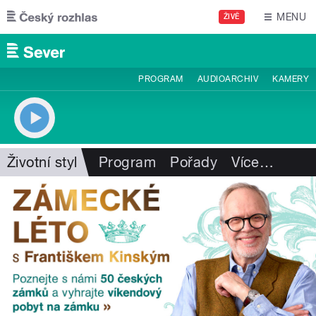
Přejít k hlavnímu obsahu
MENU
ŽIVĚ
PROGRAM
AUDIOARCHIV
KAMERY
Životní styl
Program
Pořady
Více
…