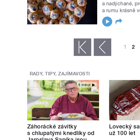
a nadýchané, pro
a rumu krásně v
STRÁNKY
1
2
« první
‹ předchozí
RADY, TIPY, ZAJÍMAVOSTI
8 minut
Záhorácké závitky
Lovecký sa
s chlupatými knedlíky od
už 100 let
Jaroslava Sapíka jsou