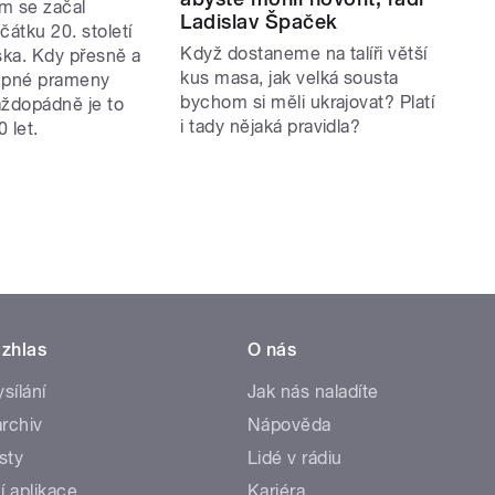
m se začal
Ladislav Špaček
čátku 20. století
Když dostaneme na talíři větší
ka. Kdy přesně a
kus masa, jak velká sousta
tupné prameny
bychom si měli ukrajovat? Platí
aždopádně je to
i tady nějaká pravidla?
 let.
zhlas
O nás
ysílání
Jak nás naladíte
rchiv
Nápověda
sty
Lidé v rádiu
í aplikace
Kariéra