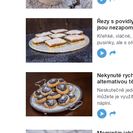
Řezy s povidl
jsou nezapom
Křehké, vláčné,
pusinky, ale s o
Nekynuté rych
alternativou 
Neskutečně jedn
můžete je využít 
náplní.
Maminčin jabl