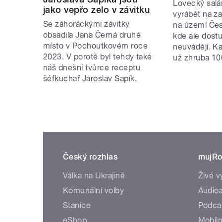
Lovecký salá
jako vepřo zelo v závitku
vyrábět na za
Se záhoráckými závitky
na území Čes
obsadila Jana Černá druhé
kde ale dos
místo v Pochoutkovém roce
neuvádějí. K
2023. V porotě byl tehdy také
už zhruba 100
náš dnešní tvůrce receptu
šéfkuchař Jaroslav Sapík.
Český rozhlas
mujRo
Válka na Ukrajině
Živé v
Komunální volby
Audioa
Stanice
Podca
eShop
Mobiln