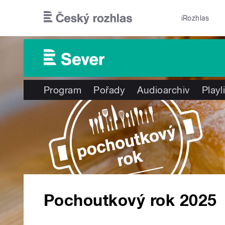
Přejít k hlavnímu obsahu
iRozhlas
Program
Pořady
Audioarchiv
Playl
Pochoutkový rok 2025