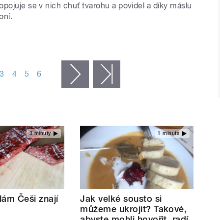
pojuje se v nich chuť tvarohu a povidel a díky máslu
oní.
3
4
5
6
následující ›
poslední »
3 minuty
1 minuta
lám Češi znají
Jak velké sousto si
můžeme ukrojit? Takové,
abyste mohli hovořit, radí