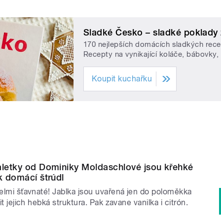
Sladké Česko – sladké poklady 
170 nejlepších domácích sladkých rec
Recepty na vynikající koláče, bábovky,
Koupit kuchařku
aletky od Dominiky Moldaschlové jsou křehké
ak domácí štrúdl
velmi šťavnaté! Jablka jsou uvařená jen do poloměkka
tit jejich hebká struktura. Pak zavane vanilka i citrón.