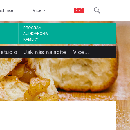
ozhlase
Více
ŽIVĚ
PROGRAM
AUDIOARCHIV
KAMERY
 studio
Jak nás naladíte
Více
…