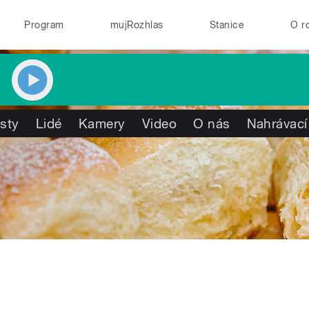
Program
mujRozhlas
Stanice
O r
isty
Lidé
Kamery
Video
O nás
Nahrávací