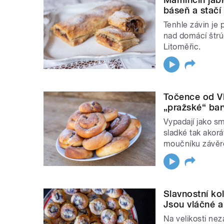
báseň a stačí
Tenhle závin je 
nad domácí štrúd
Litoměřic.
Točence od V
„pražské“ barv
Vypadají jako s
sladké tak akorá
moučníku závěr
Slavnostní ko
Jsou vláčné a
Na velikosti nez