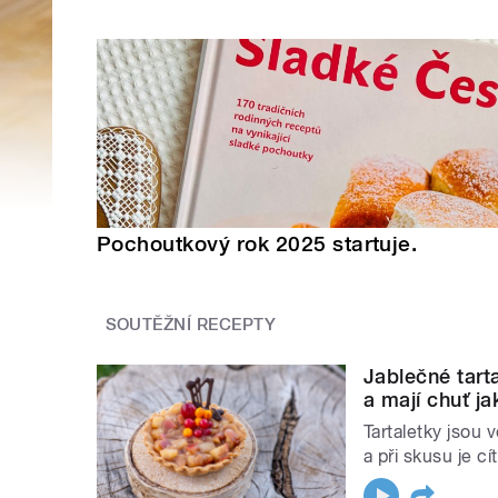
Pochoutkový rok 2025 startuje.
SOUTĚŽNÍ RECEPTY
Jablečné tart
a mají chuť j
Tartaletky jsou 
a při skusu je cí