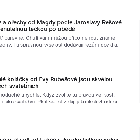
y a ořechy od Magdy podle Jaroslavy Rešové
enutelnou tečkou po obědě
 tříbarevné. Chutí vám můžou připomenout známé
řechy. Tu správnou kyselost dodávají řezům povidla.
lé koláčky od Evy Rubešové jsou skvělou
těch svatebních
oduché a rychlé. Když zvolíte tu pravou velikost,
i jako svatební. Plnit se totiž dají jakoukoli vhodnou
ečný štrúdl od Lukáše Pařízka lístkuje jedna