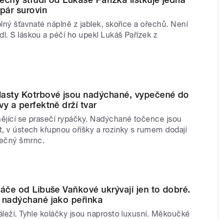
 pár surovin
plný šťavnaté náplně z jablek, skořice a ořechů. Není
l. S láskou a péčí ho upekl Lukáš Pařízek z
lasty Kotrbové jsou nadýchané, vypečené do
y a perfektně drží tvar
mějící se prasečí rypáčky. Nadýchané točence jsou
t, v ústech křupnou oříšky a rozinky s rumem dodají
ečný šmrnc.
láče od Libuše Vaňkové ukrývají jen to dobré.
 nadýchané jako peřinka
áleží. Tyhle koláčky jsou naprosto luxusní. Měkoučké