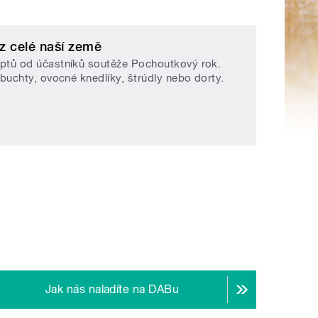
z celé naší země
eptů od účastníků soutěže Pochoutkový rok.
 buchty, ovocné knedlíky, štrúdly nebo dorty.
Jak nás naladíte na DABu