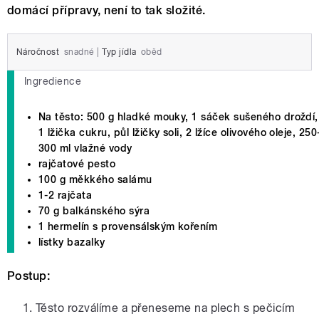
domácí přípravy, není to tak složité.
Náročnost
snadné
|
Typ jídla
oběd
Ingredience
Na těsto: 500 g hladké mouky, 1 sáček sušeného droždí,
1 lžička cukru, půl lžičky soli, 2 lžíce olivového oleje, 250
300 ml vlažné vody
rajčatové pesto
100 g měkkého salámu
1-2 rajčata
70 g balkánského sýra
1 hermelín s provensálským kořením
lístky bazalky
Postup:
Těsto rozválíme a přeneseme na plech s pečicím