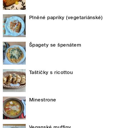
Plněné papriky (vegetariánské)
Špagety se špenátem
Taštičky s ricottou
Minestrone
Veganské muffiny