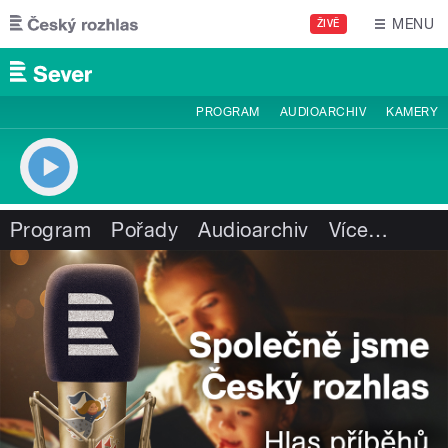
Přejít k hlavnímu obsahu
MENU
ŽIVĚ
PROGRAM
AUDIOARCHIV
KAMERY
Program
Pořady
Audioarchiv
Více
…