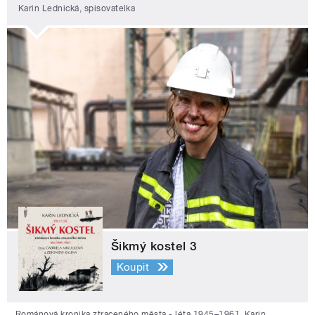
Karin Lednická, spisovatelka
Šikmý kostel 3
Koupit
Románová kronika ztraceného města - léta 1945–1961. Karin