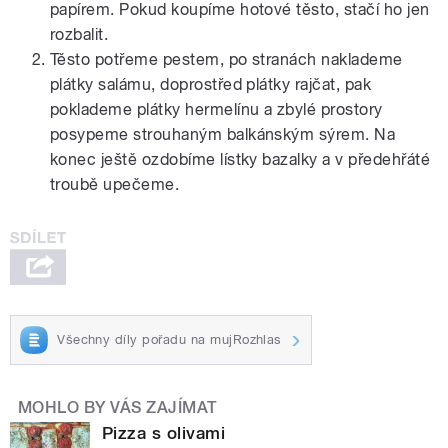
papírem. Pokud koupíme hotové těsto, stačí ho jen
rozbalit.
Těsto potřeme pestem, po stranách naklademe
plátky salámu, doprostřed plátky rajčat, pak
poklademe plátky hermelínu a zbylé prostory
posypeme strouhaným balkánským sýrem. Na
konec ještě ozdobíme lístky bazalky a v předehřáté
troubě upečeme.
Všechny díly pořadu na mujRozhlas
MOHLO BY VÁS ZAJÍMAT
Pizza s olivami