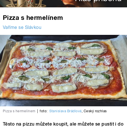
Pizza s hermelínem
Vaříme se Slávkou
Pizza s hermelínem
|
foto:
Stanislava Brádlová
,
Český rozhlas
Těsto na pizzu můžete koupit, ale můžete se pustit i do