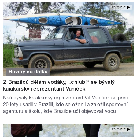
25 minut
Hovory na dálku
Z Brazilců dělám vodáky, „chlubí“ se bývalý
kajakářský reprezentant Vaníček
Náš bývalý kajakářský reprezentant Vít Vaníček se před
20 lety usadil v Brazílii, kde se oženil a založil sportovní
agenturu a školu, kde Brazilce učí objevovat vodu.
25 minut