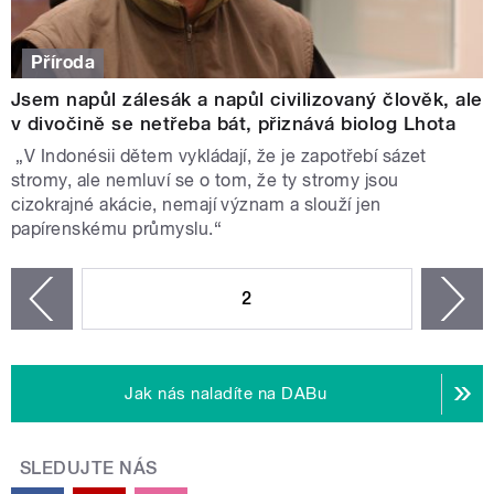
Příroda
Jsem napůl zálesák a napůl civilizovaný člověk, ale
v divočině se netřeba bát, přiznává biolog Lhota
„V Indonésii dětem vykládají, že je zapotřebí sázet
stromy, ale nemluví se o tom, že ty stromy jsou
cizokrajné akácie, nemají význam a slouží jen
papírenskému průmyslu.“
STRÁNKY
2
n
zí
Jak nás naladíte na DABu
SLEDUJTE NÁS