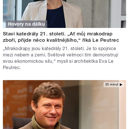
Hovory na dálku
Staví katedrály 21. století. „Ať můj mrakodrap
zboří, přijde něco kvalitnějšího,“ říká Le Peutrec
„Mrakodrapy jsou katedrály 21. století. Je to spojnice
mezi nebem a zemí. Světové velmoci tím demonstrují
svou ekonomickou sílu,“ myslí si architektka Eva Le
Peutrec.
25 minut