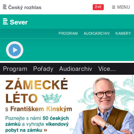
Přejít k hlavnímu obsahu
MENU
ŽIVĚ
PROGRAM
AUDIOARCHIV
KAMERY
Program
Pořady
Audioarchiv
Více
…