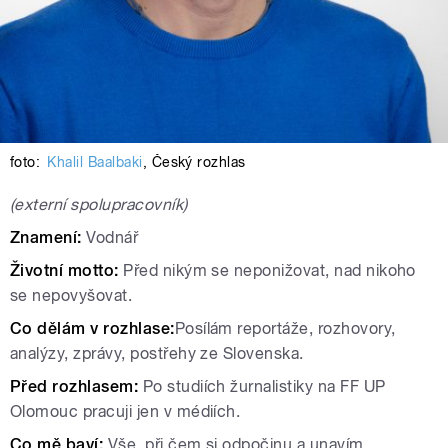
foto:
Khalil Baalbaki
,
Český rozhlas
(externí spolupracovník)
Znamení:
Vodnář
Životní motto:
Před nikým se neponižovat, nad nikoho
se nepovyšovat.
Co dělám v rozhlase:
Posílám reportáže, rozhovory,
analýzy, zprávy, postřehy ze Slovenska.
Před rozhlasem:
Po studiích žurnalistiky na FF UP
Olomouc pracuji jen v médiích.
Co mě baví:
Vše, při čem si odpočinu a unavím