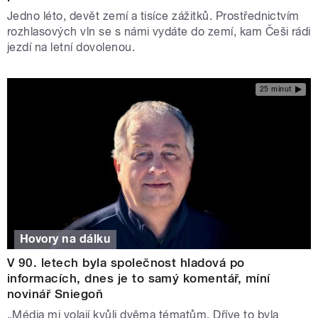
Jedno léto, devět zemí a tisíce zážitků. Prostřednictvím
rozhlasových vln se s námi vydáte do zemí, kam Češi rádi
jezdí na letní dovolenou.
25 minut
Hovory na dálku
V 90. letech byla společnost hladová po
informacích, dnes je to samý komentář, míní
novinář Sniegoň
„Média mi volají kvůli dvěma tématům. Dříve to byla