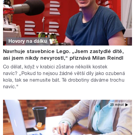
Hovory na dálku
Navrhuje stavebnice Lego. „Jsem zastydlé dítě,
asi jsem nikdy nevyrostl,“ přiznává Milan Reindl
Co dělat, když v krabici zůstane několik kostek
navíc? „Pokud to nejsou žádné větší díly jako ozubená
kola, tak se nemusíte bát. Té drobotiny dáváme trochu
navíc.“
25 minut