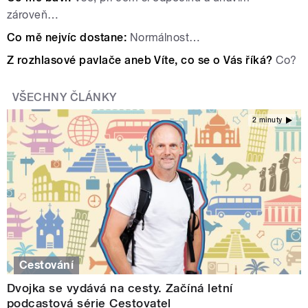
zároveň…
Co mě nejvíc dostane:
Normálnost…
Z rozhlasové pavlače
aneb Víte, co se o Vás říká?
Co?
VŠECHNY ČLÁNKY
2 minuty
Cestování
Dvojka se vydává na cesty. Začíná letní
podcastová série Cestovatel