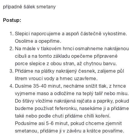
případně šálek smetany
Postup:
Slepici naporcujeme a aspoň částečně vykostíme.
Osolíme a opepříme.
Na másle v tlakovém hrnci osmahneme nakrájenou
cibuli a na tomto základu opečeme připravené
porce slepice z obou stran, až chytnou barvu.
Přidáme na plátky nakrájený česnek, zalijeme půl
litrem vroucí vody a hrnec uzavřeme.
Dusíme 35-40 minut, necháme snížit tlak, z hrnce
vyjmeme maso a odložíme na teplý talíř nebo mísu.
Do šťávy vložíme nakrájená rajčata a papriky, pokud
budeme používat feferonku, nasekáme ji a přidáme
také nebo podle chuti přidáme chilli koření.
Podusíme asi 5-6 minut, pokud chceme zjemnit
smetanou, přidáme ji v závěru a krátce povaříme.