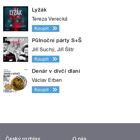
Lyžák
Tereza Verecká
Koupit
Půlnoční párty S+Š
Jiří Suchý, Jiří Šlitr
Koupit
Denár v dívčí dlani
Václav Erben
Koupit
Český rozhlas
O nás