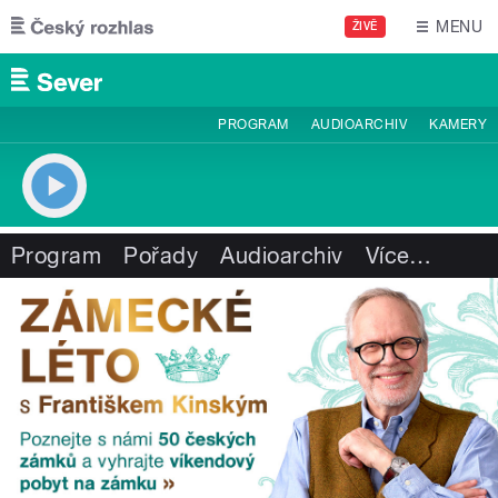
Přejít k hlavnímu obsahu
MENU
ŽIVĚ
PROGRAM
AUDIOARCHIV
KAMERY
Program
Pořady
Audioarchiv
Více
…