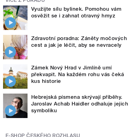
VÍCE Z POŘADU
Využijte sílu bylinek. Pomohou vám
osvěžit se i zahnat otravný hmyz
Zdravotní poradna: Záněty močových
cest a jak je léčit, aby se nevracely
Zámek Nový Hrad v Jimlíně umí
překvapit. Na každém rohu vás čeká
kus historie
Hebrejská písmena skrývají příběhy.
Jaroslav Achab Haidler odhaluje jejich
symboliku
E-SHOP ČESKÉHO ROZHLASU