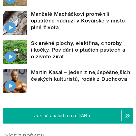
Manželé Macháčkovi proměnili
opuštěné nádraží v Kovářské v místo
plné života
Skleněné plochy, elektřina, choroby
i kočky. Povídání o ptačích pastech a
o životě žiraf
Martin Kasal – jeden z nejúspěšnějších
českých kulturistů, rodák z Duchcova
Jak nás naladíte na DABu