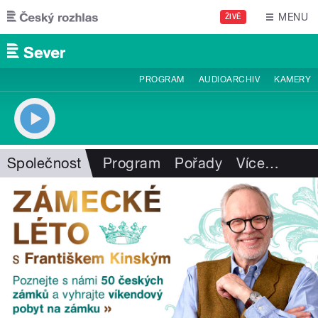
Přejít k hlavnímu obsahu
MENU
ŽIVĚ
PROGRAM
AUDIOARCHIV
KAMERY
Společnost
Program
Pořady
Více
…