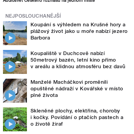
Audiosvět Českého rozhlasu na jednom místě
NEJPOSLOUCHANĚJŠÍ
Koupání s výhledem na Krušné hory a
plážový život jako u moře nabízí jezero
Barbora
Koupaliště v Duchcově nabízí
50metrový bazén, letní kino přímo
v areálu a klidnou atmosféru bez davů
Manželé Macháčkovi proměnili
opuštěné nádraží v Kovářské v místo
plné života
Skleněné plochy, elektřina, choroby
i kočky. Povídání o ptačích pastech a
o životě žiraf