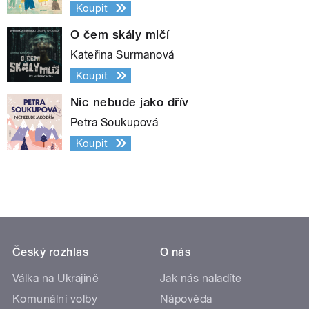
Koupit
O čem skály mlčí
Kateřina Surmanová
Koupit
Nic nebude jako dřív
Petra Soukupová
Koupit
Český rozhlas
O nás
Válka na Ukrajině
Jak nás naladíte
Komunální volby
Nápověda