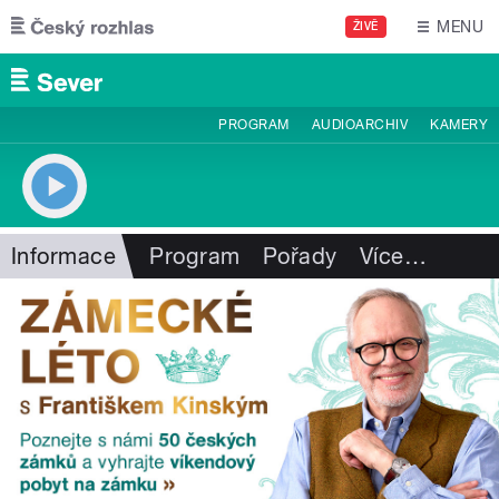
Přejít k hlavnímu obsahu
MENU
ŽIVĚ
PROGRAM
AUDIOARCHIV
KAMERY
Informace
Program
Pořady
Více
…