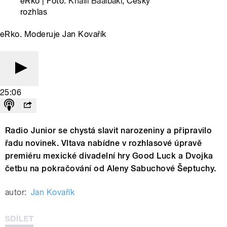
eRko | Foto:
Khalil Baalbaki
, Český
rozhlas
eRko. Moderuje Jan Kovařík
25:06
Radio Junior se chystá slavit narozeniny a připravilo
řadu novinek. Vltava nabídne v rozhlasové úpravě
premiéru mexické divadelní hry Good Luck a Dvojka
četbu na pokračování od Aleny Sabuchové Šeptuchy.
autor:
Jan Kovařík