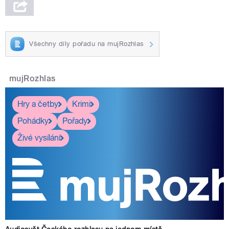
Všechny díly pořadu na mujRozhlas
mujRozhlas
Hry a četby
Krimi
Pohádky
Pořady
Živé vysílání