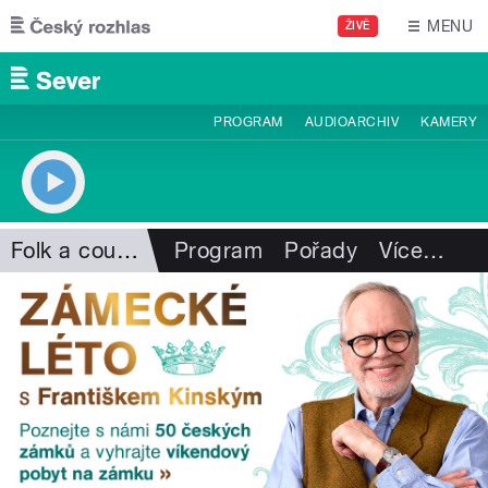
Přejít k hlavnímu obsahu
MENU
ŽIVĚ
PROGRAM
AUDIOARCHIV
KAMERY
Folk a country
Program
Pořady
Více
…