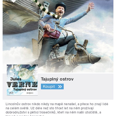
Tajuplný ostrov
Koupit
Lincolnův ostrov nikdo nikdy na mapě nenašel, a přece ho znají lidé
na celém světě. Už déle než sto třicet let na něm prožívají
dobrodružství s pěticí trosečníků, kteří na něm našli útočiště, a