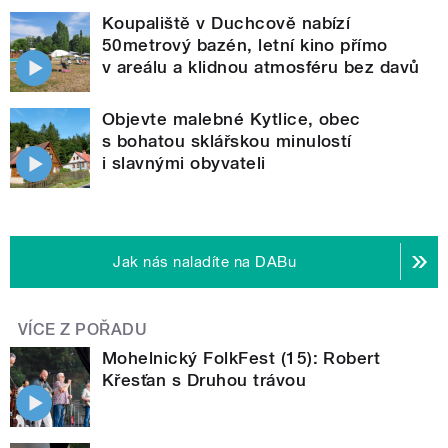
Koupaliště v Duchcově nabízí
50metrový bazén, letní kino přímo
v areálu a klidnou atmosféru bez davů
Objevte malebné Kytlice, obec
s bohatou sklářskou minulostí
i slavnými obyvateli
Jak nás naladíte na DABu
VÍCE Z POŘADU
Mohelnický FolkFest (15): Robert
Křesťan s Druhou trávou