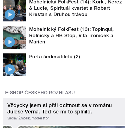
Mohelnický FolkFest (14): Korki, Nerez
& Lucie, Spirituál kvartet a Robert
Křesťan s Druhou trávou
Mohelnický FolkFest (13): Topinqui,
Rolničky a HB Stop, Víťa Troníček a
Marien
Porta šedesátiletá (2)
E-SHOP ČESKÉHO ROZHLASU
Vždycky jsem si přál ocitnout se v románu
Julese Verna. Teď se mi to splnilo.
Václav Žmolík, moderátor