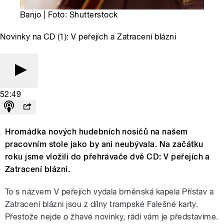
Banjo | Foto: Shutterstock
Novinky na CD (1): V peřejích a Zatracení blázni
52:49
Hromádka nových hudebních nosičů na našem
pracovním stole jako by ani neubývala. Na začátku
roku jsme vložili do přehrávače dvě CD: V peřejích a
Zatracení blázni.
To s názvem V peřejích vydala brněnská kapela Přístav a
Zatracení blázni jsou z dílny trampské Falešné karty.
Přestože nejde o žhavé novinky, rádi vám je představíme.