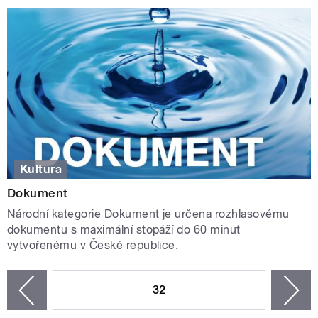
Kultura
Dokument
Národní kategorie Dokument je určena rozhlasovému
dokumentu s maximální stopáží do 60 minut
vytvořenému v České republice.
STRÁNKY
32
n
zí