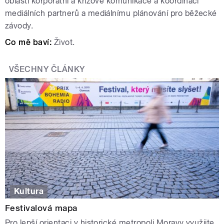
oblasti korporátní a krizové komunikace a
koordinaci
mediálních partnerů a mediálnímu plánování pro běžecké
závody.
Co mě baví:
Život.
VŠECHNY ČLÁNKY
Kultura
Festivalová mapa
Pro lepší orientaci v historické metropoli Moravy využijte