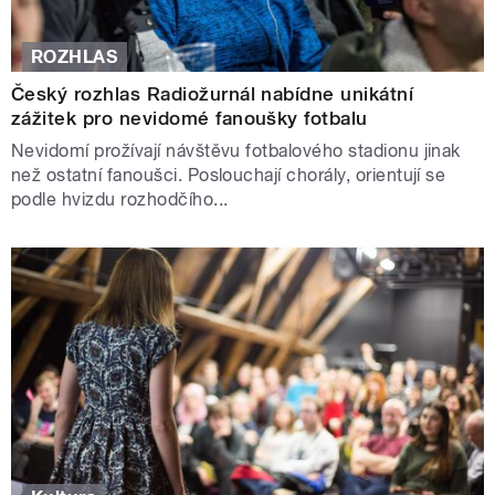
ROZHLAS
Český rozhlas Radiožurnál nabídne unikátní
zážitek pro nevidomé fanoušky fotbalu
Nevidomí prožívají návštěvu fotbalového stadionu jinak
než ostatní fanoušci. Poslouchají chorály, orientují se
podle hvizdu rozhodčího...