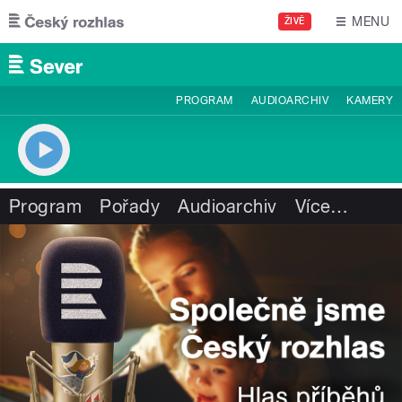
Přejít k hlavnímu obsahu
MENU
ŽIVĚ
PROGRAM
AUDIOARCHIV
KAMERY
Program
Pořady
Audioarchiv
Více
…