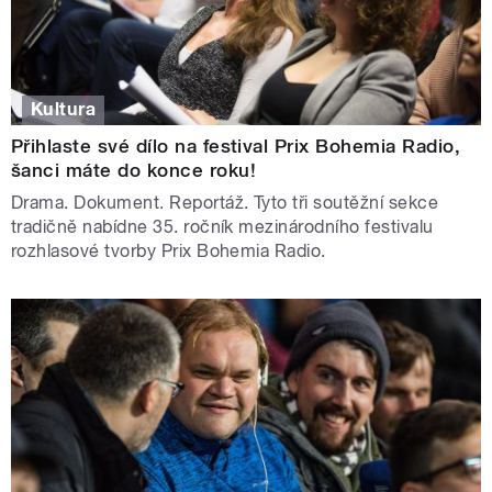
Kultura
Přihlaste své dílo na festival Prix Bohemia Radio,
šanci máte do konce roku!
Drama. Dokument. Reportáž. Tyto tři soutěžní sekce
tradičně nabídne 35. ročník mezinárodního festivalu
rozhlasové tvorby Prix Bohemia Radio.