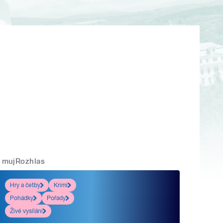
mujRozhlas
Hry a četby
Krimi
Pohádky
Pořady
Živé vysílání