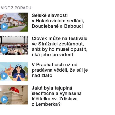
VÍCE Z POŘADU
Selské slavnosti
v Holašovicích: sedláci,
Doudlebané a Babouci
Člověk může na festivalu
ve Strážnici zestárnout,
aniž by ho musel opustit,
říká jeho prezident
V Prachaticích už od
pradávna věděli, že sůl je
nad zlato
Jaká byla tajuplná
šlechtična a vyhlášená
léčitelka sv. Zdislava
z Lemberka?