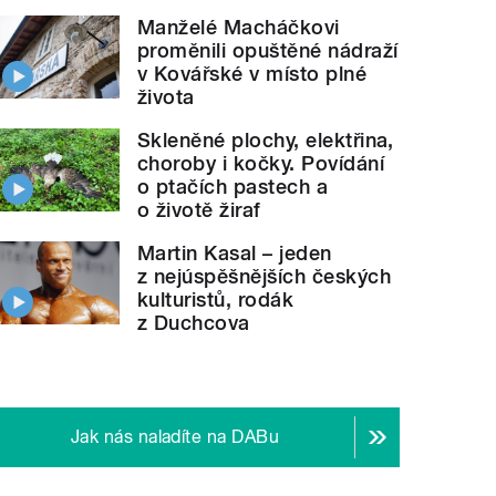
Manželé Macháčkovi
proměnili opuštěné nádraží
v Kovářské v místo plné
života
Skleněné plochy, elektřina,
choroby i kočky. Povídání
o ptačích pastech a
o životě žiraf
Martin Kasal – jeden
z nejúspěšnějších českých
kulturistů, rodák
z Duchcova
Jak nás naladíte na DABu