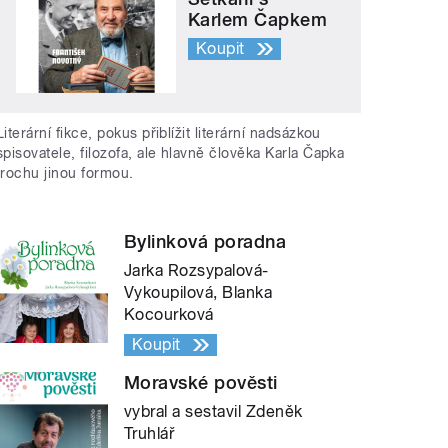
Karlem Čapkem
Koupit
Literární fikce, pokus přiblížit literární nadsázkou
spisovatele, filozofa, ale hlavně člověka Karla Čapka
trochu jinou formou.
Bylinková poradna
Jarka Rozsypalová-
Vykoupilová, Blanka
Kocourková
Koupit
Moravské pověsti
vybral a sestavil Zdeněk
Truhlář