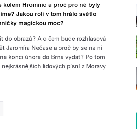
as kolem Hromnic a proč pro ně byly
líme? Jakou roli v tom hrálo světlo
omničky magickou moc?
ožit do obrazů? A o čem bude rozhlasová
vět Jaromíra Nečase a proč by se na ni
ru na konci února do Brna vydat? Po tom
nejkrásnějších lidových písní z Moravy