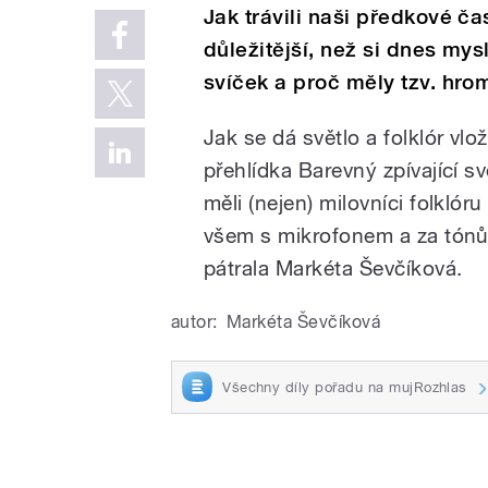
Jak trávili naši předkové č
důležitější, než si dnes mys
svíček a proč měly tzv. hr
Jak se dá světlo a folklór vl
přehlídka Barevný zpívající s
měli (nejen) milovníci folkló
všem s mikrofonem a za tónů 
pátrala Markéta Ševčíková.
autor:
Markéta Ševčíková
Všechny díly pořadu na mujRozhlas