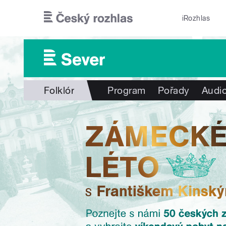
Přejít k hlavnímu obsahu
iRozhlas
Folklór
Program
Pořady
Audio