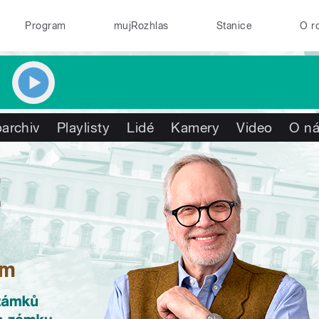
Program
mujRozhlas
Stanice
O r
archiv
Playlisty
Lidé
Kamery
Video
O n