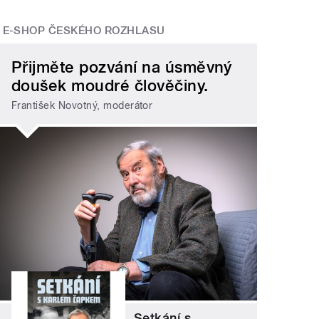
E-SHOP ČESKÉHO ROZHLASU
Přijměte pozvání na úsměvný
doušek moudré člověčiny.
František Novotný, moderátor
Setkání s