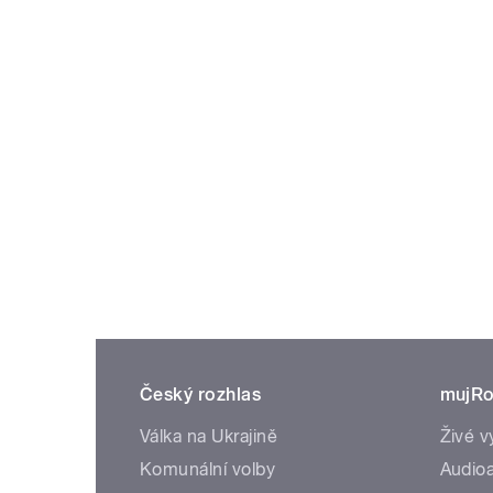
Český rozhlas
mujRo
Válka na Ukrajině
Živé v
Komunální volby
Audioa