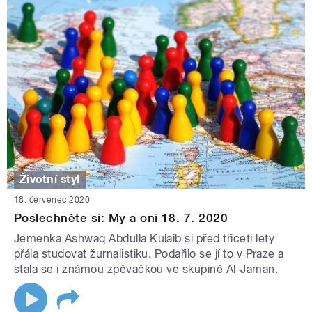
Životní styl
18. červenec 2020
Poslechněte si: My a oni 18. 7. 2020
Jemenka Ashwaq Abdulla Kulaib si před třiceti lety
přála studovat žurnalistiku. Podařilo se jí to v Praze a
stala se i známou zpěvačkou ve skupině Al-Jaman.