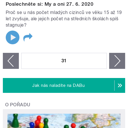
Poslechněte si: My a oni 27. 6. 2020
Proč se u nás počet mladých cizinců ve věku 15 až 19
let zvyšuje, ale jejich počet na středních školách spíš
stagnuje?
STRÁNKY
31
n
zí
Jak nás naladíte na DABu
O POŘADU