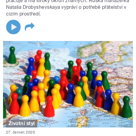
pracuje a má široký okruh známých. Ruská manažerka
Natalia Drobyshevskaya vypráví o potřebě přátelství v
cizím prostředí.
Životní styl
27. červen 2020