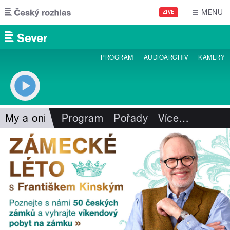
Přejít k hlavnímu obsahu
MENU
ŽIVĚ
PROGRAM
AUDIOARCHIV
KAMERY
My a oni
Program
Pořady
Více
…