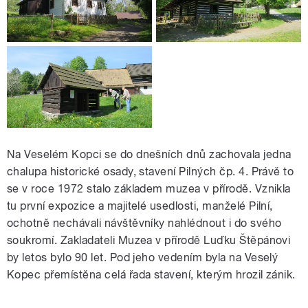
Na Veselém Kopci se do dnešních dnů zachovala jedna
chalupa historické osady, stavení Pilných čp. 4. Právě to
se v roce 1972 stalo základem muzea v přírodě. Vznikla
tu první expozice a majitelé usedlosti, manželé Pilní,
ochotně nechávali návštěvníky nahlédnout i do svého
soukromí. Zakladateli Muzea v přírodě Luďku Štěpánovi
by letos bylo 90 let. Pod jeho vedením byla na Veselý
Kopec přemístěna celá řada stavení, kterým hrozil zánik.