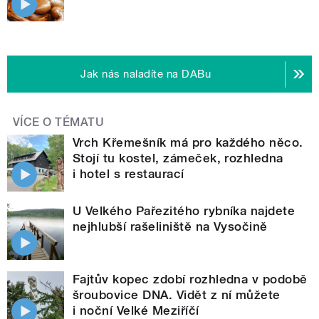
Jak nás naladíte na DABu
VÍCE O TÉMATU
Vrch Křemešník má pro každého něco.
Stojí tu kostel, zámeček, rozhledna
i hotel s restaurací
U Velkého Pařezitého rybníka najdete
nejhlubší rašeliniště na Vysočině
Fajtův kopec zdobí rozhledna v podobě
šroubovice DNA. Vidět z ní můžete
i noční Velké Meziříčí