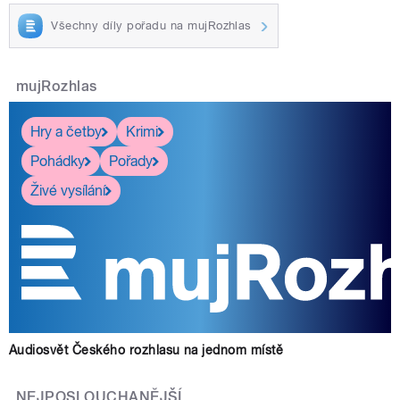
Všechny díly pořadu na mujRozhlas
mujRozhlas
Hry a četby
Krimi
Pohádky
Pořady
Živé vysílání
Audiosvět Českého rozhlasu na jednom místě
NEJPOSLOUCHANĚJŠÍ