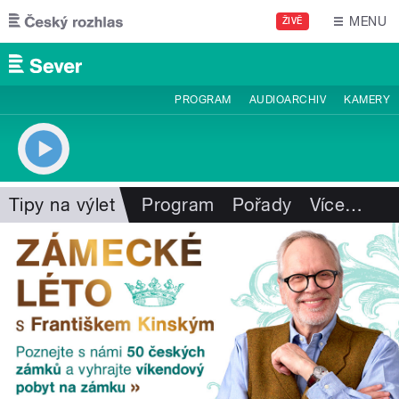
Přejít k hlavnímu obsahu
MENU
ŽIVĚ
PROGRAM
AUDIOARCHIV
KAMERY
Tipy na výlet
Program
Pořady
Více
…