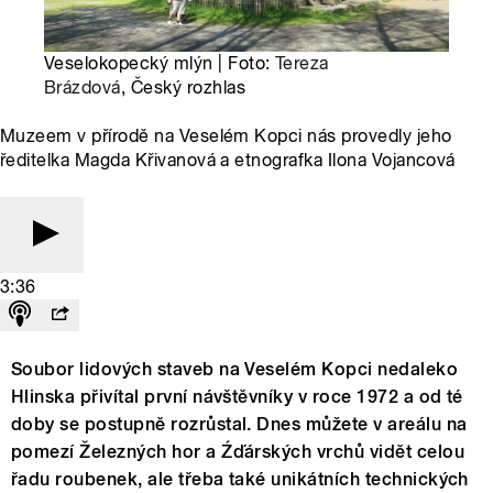
Veselokopecký mlýn | Foto:
Tereza
Brázdová
, Český rozhlas
Muzeem v přírodě na Veselém Kopci nás provedly jeho
ředitelka Magda Křivanová a etnografka Ilona Vojancová
3:36
Soubor lidových staveb na Veselém Kopci nedaleko
Hlinska přivítal první návštěvníky v roce 1972 a od té
doby se postupně rozrůstal. Dnes můžete v areálu na
pomezí Železných hor a Źďárských vrchů vidět celou
řadu roubenek, ale třeba také unikátních technických