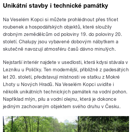
Unikátní stavby i technické památky
Na Veselém Kopci si můžete prohlédnout přes třicet
roubenek a hospodářských objektů, které sloužily
drobným zemědělcům od poloviny 19. do poloviny 20.
století. Chalupy jsou vybavené dobovým nábytkem a
skutečně navozují atmosféru časů dávno minulých.
Nejstarší interiér najdete v usedlosti, která kdysi stávala v
Lezníku u Poličky. Ten modernější, přibližně z padesátých
let 20. století, představují místnosti ve statku z Mokré
Lhoty u Nových Hradů. Na Veselém Kopci uvidíte i
několik unikátních technických památek na vodní pohon.
Například mlýn, pilu a vodní olejnu, která je dokonce
jediným zachovaným objektem svého druhu v Česku.