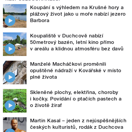
Koupání s výhledem na Krušné hory a
plážový život jako u moře nabízí jezero
Barbora
Koupaliště v Duchcově nabízí
50metrový bazén, letní kino přímo
v areálu a klidnou atmosféru bez davů
Manželé Macháčkovi proměnili
opuštěné nádraží v Kovářské v místo
plné života
Skleněné plochy, elektřina, choroby
i kočky. Povídání o ptačích pastech a
o životě žiraf
Martin Kasal – jeden z nejúspěšnějších
českých kulturistů, rodák z Duchcova