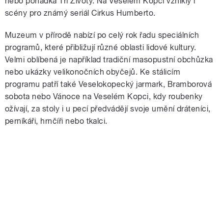
nebo pohádka Tři Životy. Na Veselém Kopci vznikly i
scény pro známý seriál Cirkus Humberto.
Muzeum v přírodě nabízí po celý rok řadu speciálních
programů, které přibližují různé oblasti lidové kultury.
Velmi oblíbená je například tradiční masopustní obchůzka
nebo ukázky velikonočních obyčejů. Ke stálicím
programu patří také Veselokopecký jarmark, Bramborová
sobota nebo Vánoce na Veselém Kopci, kdy roubenky
ožívají, za stoly i u pecí předvádějí svoje umění dráteníci,
perníkáři, hrnčíři nebo tkalci.