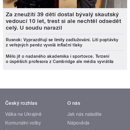
Za zneužití 39 dětí dostal bývalý skautský
vedoucí 10 let, trest si ale nechtěl odsedět
celý. U soudu narazil
Rusnok: Vyprazdňují se limity zadlužování. Lití poptávky
z veřejných peněz vyvolá inflační tlaky
Mělo jít o nadaného akademika i sportovce. Tvrzení
o úspěších profesora z Cambridge ale média vyvrátila
Český rozhlas
O nás
Válka na Ukrajině
Jak nás naladíte
Komunální volby
Nápověda