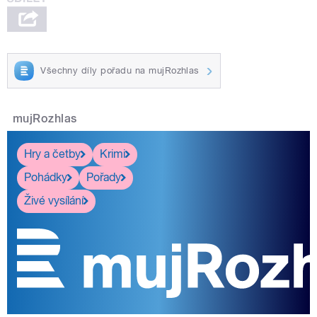
Všechny díly pořadu na mujRozhlas
mujRozhlas
Hry a četby
Krimi
Pohádky
Pořady
Živé vysílání