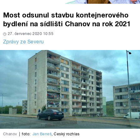
Most odsunul stavbu kontejnerového
bydlení na sídlišti Chanov na rok 2021
27. červenec 2020 10:55
Zprávy ze Severu
Chanov
|
foto:
Jan Beneš
,
Český rozhlas