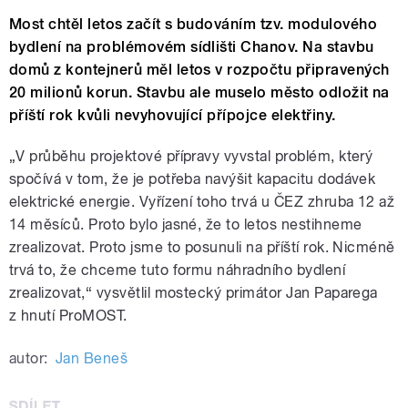
Most chtěl letos začít s budováním tzv. modulového
bydlení na problémovém sídlišti Chanov. Na stavbu
domů z kontejnerů měl letos v rozpočtu připravených
20 milionů korun. Stavbu ale muselo město odložit na
příští rok kvůli nevyhovující přípojce elektřiny.
„V průběhu projektové přípravy vyvstal problém, který
spočívá v tom, že je potřeba navýšit kapacitu dodávek
elektrické energie. Vyřízení toho trvá u ČEZ zhruba 12 až
14 měsíců. Proto bylo jasné, že to letos nestihneme
zrealizovat. Proto jsme to posunuli na příští rok. Nicméně
trvá to, že chceme tuto formu náhradního bydlení
zrealizovat,“ vysvětlil mostecký primátor Jan Paparega
z hnutí ProMOST.
autor:
Jan Beneš