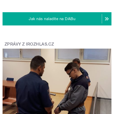
Jak nás naladíte na DABu
ZPRÁVY Z IROZHLAS.CZ