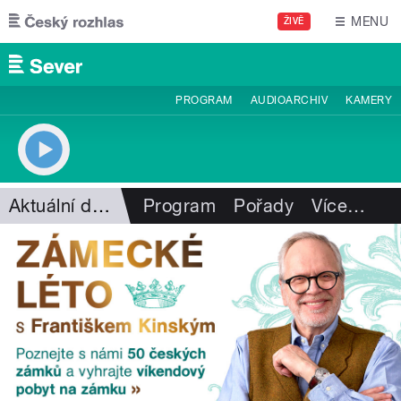
Přejít k hlavnímu obsahu
MENU
ŽIVĚ
PROGRAM
AUDIOARCHIV
KAMERY
Aktuální dění
Program
Pořady
Více
…