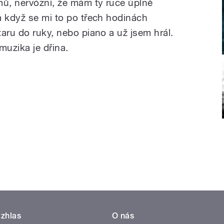
mů, nervózní, že mám ty ruce úplně
a když se mi to po třech hodinách
aru do ruky, nebo piano a už jsem hrál.
muzika je dřina.
zhlas
O nás