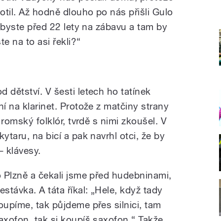
til. Až hodně dlouho po nás přišli Gulo
i byste před 22 lety na zábavu a tam by
e na to asi řekli?“
 dětství. V šesti letech ho tatínek
ní na klarinet. Protože z matčiny strany
i romský folklór, tvrdě s nimi zkoušel. V
ytaru, na bicí a pak navrhl otci, že by
– klávesy.
o Plzně a čekali jsme před hudebninami,
stávka. A táta říkal: „Hele, když tady
oupíme, tak půjdeme přes silnici, tam
axofon, tak si koupíš saxofon.“ Takže