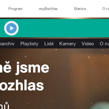
Program
mujRozhlas
Stanice
O r
oarchiv
Playlisty
Lidé
Kamery
Video
O n