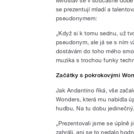
Miroslav se v současné době 
se prezentují mladí a talento
pseudonymem:
„Když si k tomu sednu, už tvo
pseudonym, ale já se s ním vž
dostávám do toho mého smoot
muzika s trochou funky techn
Začátky s pokrokovými Wo
Jak Andantino říká, vše začal
Wonders, která mu nabídla úp
hudbu. Na tu dobu jedinečný
„Prezentovali jsme se úplně j
zahráli, ani se to nedalo hod