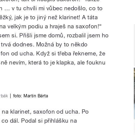
on … v tu chvíli mi vůbec nedošlo, co to
žký, jak je to jiný než klarinet! A táta
š na velkým podiu a hraješ na saxofon!“
sem si. Přišli jsme domů, rozbalil jsem ho
o trvá dodnes. Možná by to někdo
xofon od ucha. Když si třeba řekneme, že
ně nevím, která to je klapka, ale fouknu
rbák
|
foto:
Martin Bárta
 na klarinet, saxofon od ucha. Po
 co dál. Podal si přihlášku na