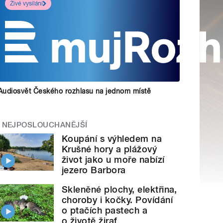
Živé vysílání
Audiosvět Českého rozhlasu na jednom místě
NEJPOSLOUCHANĚJŠÍ
Koupání s výhledem na
Krušné hory a plážový
život jako u moře nabízí
jezero Barbora
Skleněné plochy, elektřina,
choroby i kočky. Povídání
o ptačích pastech a
o životě žiraf