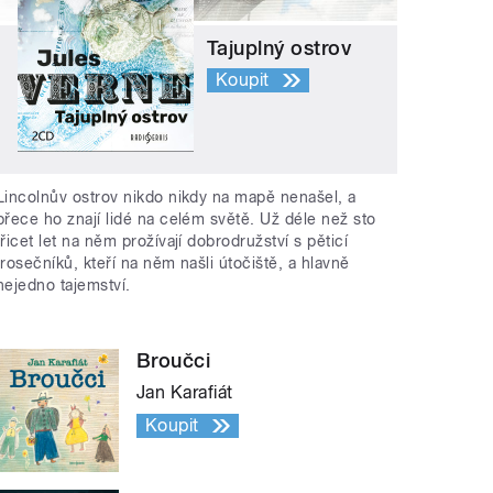
Tajuplný ostrov
Koupit
Lincolnův ostrov nikdo nikdy na mapě nenašel, a
přece ho znají lidé na celém světě. Už déle než sto
třicet let na něm prožívají dobrodružství s pěticí
trosečníků, kteří na něm našli útočiště, a hlavně
nejedno tajemství.
Broučci
Jan Karafiát
Koupit