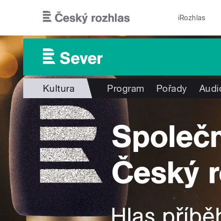
Přejít k hlavnímu obsahu
iRozhlas
Kultura
Program
Pořady
Audi