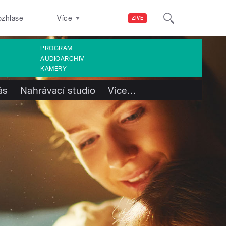
ozhlase
Více
ŽIVĚ
PROGRAM
AUDIOARCHIV
KAMERY
ás
Nahrávací studio
Více
…