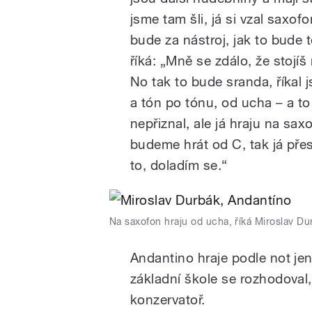
jsme tam šli, já si vzal saxof
bude za nástroj, jak to bude tě
říká: „Mně se zdálo, že stojí
No tak to bude sranda, říkal j
a tón po tónu, od ucha – a t
nepřiznal, ale já hraju na sa
budeme hrát od C, tak já přes
to, doladím se.“
Na saxofon hraju od ucha, říká Miroslav Du
Andantino hraje podle not jen
základní škole se rozhodoval,
konzervatoř.