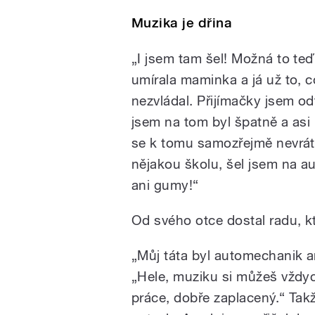
Muzika je dřina
„I jsem tam šel! Možná to teď
umírala maminka a já už to, c
nezvládal. Přijímačky jsem od
jsem na tom byl špatně a asi 
se k tomu samozřejmě nevráti
nějakou školu, šel jsem na a
ani gumy!“
Od svého otce dostal radu, kte
„Můj táta byl automechanik am
„Hele, muziku si můžeš vždyc
práce, dobře zaplacený.“ Tak