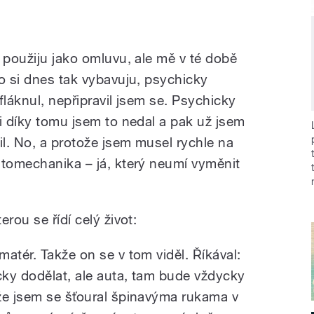
 použiju jako omluvu, ale mě v té době
o si dnes tak vybavuju, psychicky
fláknul, nepřipravil jsem se. Psychicky
i díky tomu jsem to nedal a pak už jsem
l. No, a protože jsem musel rychle na
utomechanika – já, který neumí vyměnit
rou se řídí celý život:
atér. Takže on se v tom viděl. Říkával:
ky dodělat, ale auta, tam bude vždycky
že jsem se šťoural špinavýma rukama v