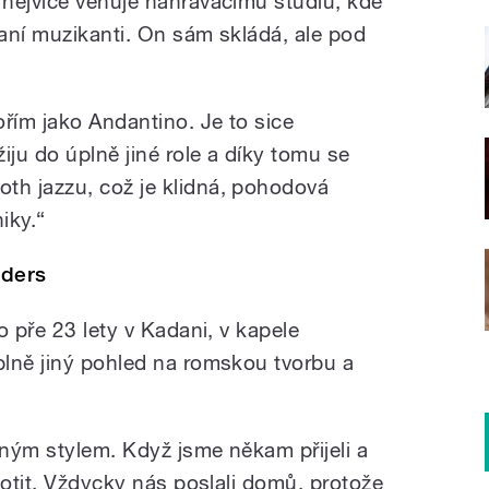
nejvíce věnuje nahrávacímu studiu, kde
vaní muzikanti. On sám skládá, ale pod
řím jako Andantino. Je to sice
iju do úplně jiné role a díky tomu se
h jazzu, což je klidná, pohodová
iky.“
nders
o pře 23 lety v Kadani, v kapele
lně jiný pohled na romskou tvorbu a
.
iným stylem. Když jsme někam přijeli a
notit. Vždycky nás poslali domů, protože