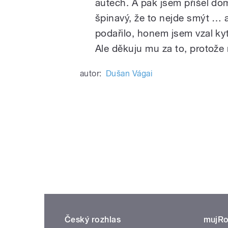
autech. A pak jsem přišel do
špinavý, že to nejde smýt … 
podařilo, honem jsem vzal kyt
Ale děkuju mu za to, protože 
autor:
Dušan Vágai
Český rozhlas
mujRo