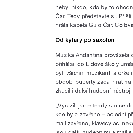
nebyl nikdo, kdo by to ohodno
Čar. Tedy představte si. Přišl
hrála kapela Gulo Čar. Co byst
Od kytary po saxofon
Muzika Andantina provázela od
přihlásil do Lidové školy umě
byli všichni muzikanti a držel
období puberty začal hrát na k
zkusil i další hudební nástroj 
„Vyrazili jsme tehdy s otce d
kde bylo zavřeno – polední pře
mají zavřeno, klávesy asi nek
jsou další hudebniny a mají s