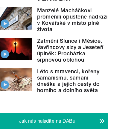
Manželé Macháčkovi
proměnili opuštěné nádraží
v Kovářské v místo plné
života
Zatmění Slunce i Měsíce,
Vavřincovy slzy a Jeseteří
úplněk: Procházka
srpnovou oblohou
Léto s mravenci, kořeny
šamanismu, šamani
dneška a jejich cesty do
horního a dolního světa
Jak nás naladíte na DABu