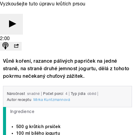
Vyzkoušejte tuto úpravu krůtích prsou
2:00
Vůně koření, razance pálivých papriček na jedné
straně, na straně druhé jemnost jogurtu, dělá z tohoto
pokrmu nečekaný chuťový zážitek.
Náročnost
snadné
|
Počet porcí
4
|
Typ jídla
oběd
|
Autor receptu
Mirka Kuntzmannová
Ingredience
500 g krůtích prsíček
100 ml bílého jogurtu