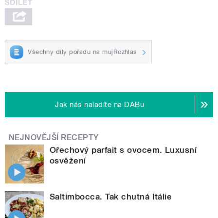
Všechny díly pořadu na mujRozhlas
Jak nás naladíte na DABu
NEJNOVĚJŠÍ RECEPTY
Ořechový parfait s ovocem. Luxusní
osvěžení
Saltimbocca. Tak chutná Itálie