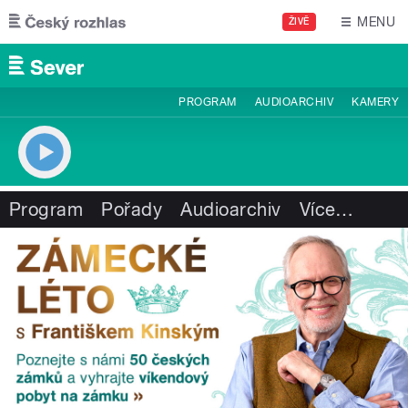
Přejít k hlavnímu obsahu
MENU
ŽIVĚ
PROGRAM
AUDIOARCHIV
KAMERY
Program
Pořady
Audioarchiv
Více
…