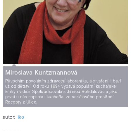
Miroslava Kuntzmannová
Původním povoláním zdravotní laborantka, ale vaření ji baví
už od dětství. Od roku 1994 vydává populární kuchařské
knihy i videa. Spolupracovala s Jiřinou Bohdalovou a jako
první u nás napsala i kuchařku ze seriálového prostředí
Recepty z Ulice.
autor:
iko