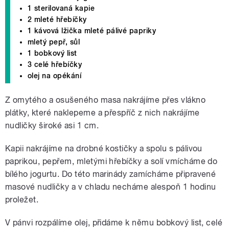
1 sterilovaná kapie
2 mleté hřebíčky
1 kávová lžička mleté pálivé papriky
mletý pepř, sůl
1 bobkový list
3 celé hřebíčky
olej na opékání
Z omytého a osušeného masa nakrájíme přes vlákno
plátky, které naklepeme a přespříč z nich nakrájíme
nudličky široké asi 1 cm.
Kapii nakrájíme na drobné kostičky a spolu s pálivou
paprikou, pepřem, mletými hřebíčky a solí vmícháme do
bílého jogurtu. Do této marinády zamícháme připravené
masové nudličky a v chladu necháme alespoň 1 hodinu
proležet.
V pánvi rozpálíme olej, přidáme k němu bobkový list, celé