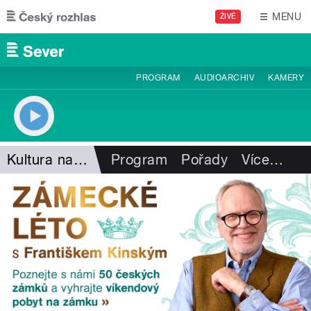
Přejít k hlavnímu obsahu
MENU
ŽIVĚ
PROGRAM
AUDIOARCHIV
KAMERY
Kultura na severu
Program
Pořady
Více
…