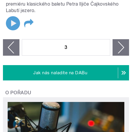
premiéru klasického baletu Petra Iljiče Čajkovského
Labutí jezero.
STRÁNKY
3
n
zí
Jak nás naladíte na DABu
O POŘADU