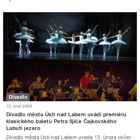
Divadlo
13. únor 2026
Divadlo města Ústí nad Labem uvádí premiéru
klasického baletu Petra Iljiče Čajkovského
Labutí jezero
Divadlo města Ústí nad Labem uvede 13. února večer