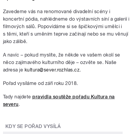
Zavedeme vás na renomované divadelní scény i
koncertní pódia, nahlédneme do výstavních síní a galerií i
filmových sálů. Popovídáme si se špičkovými umělci i
s těmi, kteří s uměním teprve začínají nebo se mu věnují
jako zálibě.
A navíc – pokud myslíte, že někde ve vašem okolí se
něco zajímavého kulturního děje – ozvěte se. Naše
adresa je
kultura@sever.rozhlas.cz
.
Pořad vysíláme od září roku 2018.
Tady najdete
pravidla soutěže pořadu Kultura na
severu
.
KDY SE POŘAD VYSÍLÁ