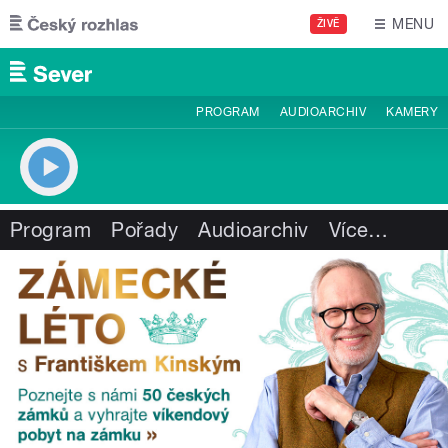
Přejít k hlavnímu obsahu
MENU
ŽIVĚ
PROGRAM
AUDIOARCHIV
KAMERY
Program
Pořady
Audioarchiv
Více
…