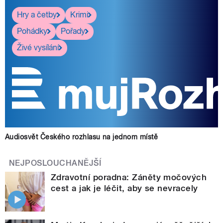
Hry a četby
Krimi
Pohádky
Pořady
Živé vysílání
Audiosvět Českého rozhlasu na jednom místě
NEJPOSLOUCHANĚJŠÍ
Zdravotní poradna: Záněty močových
cest a jak je léčit, aby se nevracely