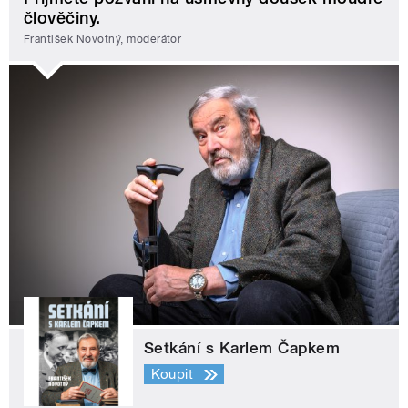
člověčiny.
František Novotný, moderátor
Setkání s Karlem Čapkem
Koupit