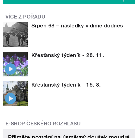
VÍCE Z POŘADU
Srpen 68 – následky vidíme dodnes
Křesťanský týdeník - 28. 11.
Křesťanský týdeník - 15. 8.
E-SHOP ČESKÉHO ROZHLASU
Přijměte pozvání na úsměvný doušek moudré