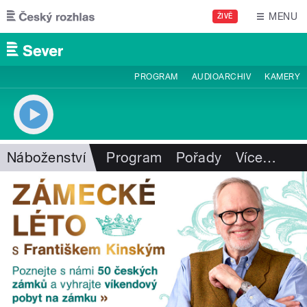
Přejít k hlavnímu obsahu
MENU
ŽIVĚ
PROGRAM
AUDIOARCHIV
KAMERY
Náboženství
Program
Pořady
Více
…