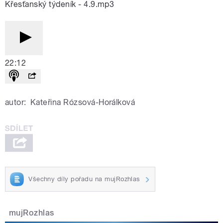
Křesťanský týdeník - 4.9.mp3
22:12
autor:
Kateřina Rózsová-Horálková
Všechny díly pořadu na mujRozhlas
mujRozhlas