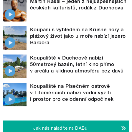
Martin Kasal – jeden z nejúspěšnějších
českých kulturistů, rodák z Duchcova
Koupání s výhledem na Krušné hory a
plážový život jako u moře nabízí jezero
Barbora
Koupaliště v Duchcově nabízí
50metrový bazén, letní kino přímo
v areálu a klidnou atmosféru bez davů
Koupaliště na Písečném ostrově
v Litoměřicích nabízí vodní vyžití
i prostor pro celodenní odpočinek
Jak nás naladíte na DABu