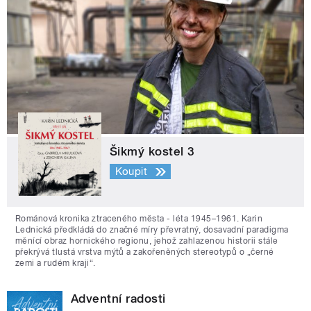
Šikmý kostel 3
Koupit
Románová kronika ztraceného města - léta 1945–1961. Karin
Lednická předkládá do značné míry převratný, dosavadní paradigma
měnící obraz hornického regionu, jehož zahlazenou historii stále
překrývá tlustá vrstva mýtů a zakořeněných stereotypů o „černé
zemi a rudém kraji“.
Adventní radosti