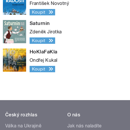
František Novotný
Koupit
Saturnin
Zdeněk Jirotka
Koupit
HoKlaFaKla
Ondřej Kukal
Koupit
Český rozhlas
O nás
Válka na Ukrajině
Jak nás naladíte