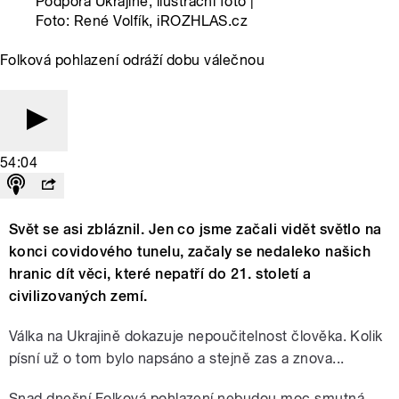
Podpora Ukrajině, ilustrační foto |
Foto: René Volfík, iROZHLAS.cz
Folková pohlazení odráží dobu válečnou
54:04
Svět se asi zbláznil. Jen co jsme začali vidět světlo na
konci covidového tunelu, začaly se nedaleko našich
hranic dít věci, které nepatří do 21. století a
civilizovaných zemí.
Válka na Ukrajině dokazuje nepoučitelnost člověka. Kolik
písní už o tom bylo napsáno a stejně zas a znova...
Snad dnešní Folková pohlazení nebudou moc smutná.