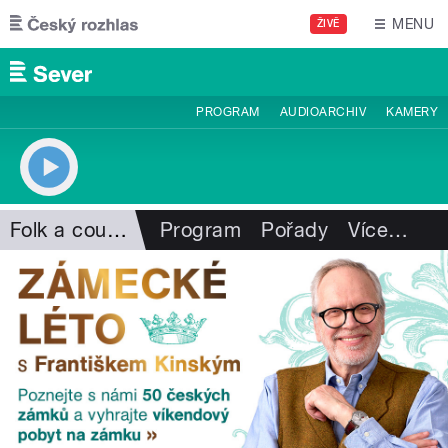
Přejít k hlavnímu obsahu
MENU
ŽIVĚ
PROGRAM
AUDIOARCHIV
KAMERY
Folk a country
Program
Pořady
Více
…