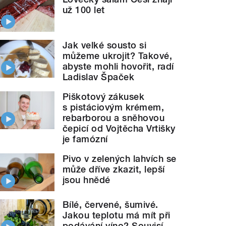
už 100 let
Jak velké sousto si
můžeme ukrojit? Takové,
abyste mohli hovořit, radí
Ladislav Špaček
Piškotový zákusek
s pistáciovým krémem,
rebarborou a sněhovou
čepicí od Vojtěcha Vrtišky
je famózní
Pivo v zelených lahvích se
může dříve zkazit, lepší
jsou hnědé
Bílé, červené, šumivé.
Jakou teplotu má mít při
podávání víno? Souvisí