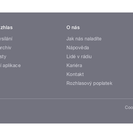
zhlas
O nás
ysílání
Jak nás naladíte
rchiv
Nápověda
sty
Lidé v rádiu
í aplikace
Kariéra
Kontakt
Rozhlasový poplatek
Coo