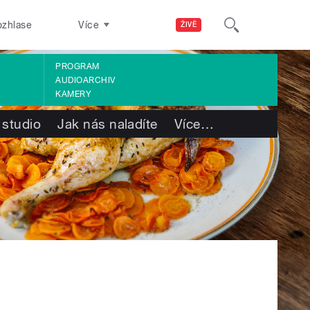
ozhlase
Více
ŽIVĚ
PROGRAM
AUDIOARCHIV
KAMERY
 studio
Jak nás naladíte
Více
…