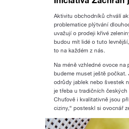
Iniciativa Zachraň j
Aktivitu obchodníků chválí akt
problematice plýtvání dlouho
uvažují o prodeji křivé zelen
budou mít lidé o tuto levnějš
to na každém z nás.
Na méně vzhledné ovoce na p
budeme muset ještě počkat. J
odrůdy jablek nebo švestek n
je třeba u tradičních českých 
Chuťově i kvalitativně jsou 
ciziny,“ posteskl si ovocnář 