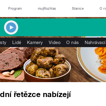
Program
mujRozhlas
Stanice
O r
isty
Lidé
Kamery
Video
O nás
Nahrávací
ní řetězce nabízejí