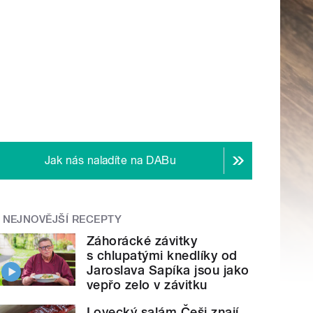
Jak nás naladíte na DABu
NEJNOVĚJŠÍ RECEPTY
Záhorácké závitky
s chlupatými knedlíky od
Jaroslava Sapíka jsou jako
vepřo zelo v závitku
Lovecký salám Češi znají