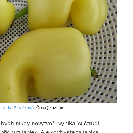
:
Jitka Slezáková
,
Český rozhlas
ych nikdy nevytvořil vynikající štrúdl,
příchutí jablek. Ale kdybyste ta jablka