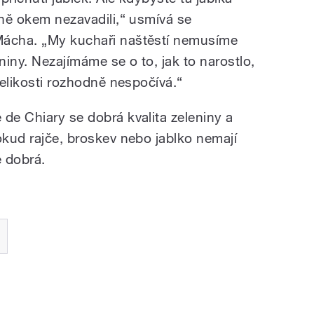
 ně okem nezavadili,“ usmívá se
Mácha. „My kuchaři naštěstí nemusíme
iny. Nezajímáme se o to, jak to narostlo,
velikosti rozhodně nespočívá.“
de Chiary se dobrá kvalita zeleniny a
okud rajče, broskev nebo jablko nemají
 dobrá.