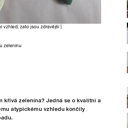
 vzhled, zato jsou zdravější |
u zeleninu
 křivá zelenina? Jedná se o kvalitní a
vému atypickému vzhledu končily
dpadu.