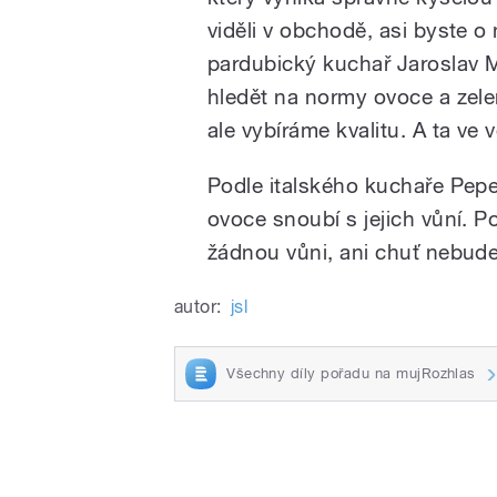
viděli v obchodě, asi byste o
pardubický kuchař Jaroslav 
hledět na normy ovoce a zelen
ale vybíráme kvalitu. A ta ve 
Podle italského kuchaře Pepe 
ovoce snoubí s jejich vůní. P
žádnou vůni, ani chuť nebude
autor:
jsl
Všechny díly pořadu na mujRozhlas