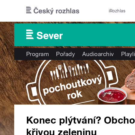
Přejít k hlavnímu obsahu
iRozhlas
Program
Pořady
Audioarchiv
Playl
Konec plýtvání? Obchod
křivou zeleninu