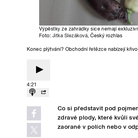
Výpěstky ze zahrádky sice nemají exkluzivní
Foto:
Jitka Slezáková
, Český rozhlas
Konec plýtvání? Obchodní řetězce nabízejí křivo
4:21
Co si představit pod pojmem
zdravé plody, které kvůli s
zaorané v polích nebo v o