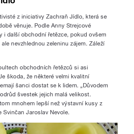
ídlo
ivisté z iniciativy Zachraň Jídlo, která se
době věnuje. Podle Anny Strejcové
iny i další obchodní řetězce, pokud ovšem
í, ale nevzhlednou zeleninu zájem. Záleží
ultech obchodních řetězců si asi
e škoda, že některé velmi kvalitní
emají šanci dostat se k lidem. „Důvodem
odrůd švestek jejich malá velikost.
přitom mnohem lepší než výstavní kusy z
ze Svinčan Jaroslav Nevole.