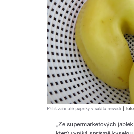
Příliš zahnuté papriky v salátu nevadí
|
foto
„Ze supermarketových jablek b
který vyniká správně kyselou 