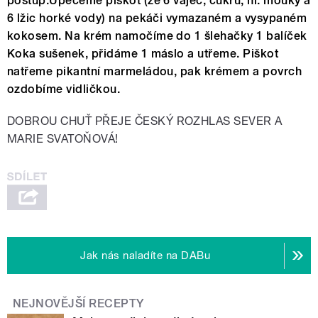
postup:Upečeme piškot (ze 6 vajec, cukru, hl. mouky a
6 lžic horké vody) na pekáči vymazaném a vysypaném
kokosem. Na krém namočíme do 1 šlehačky 1 balíček
Koka sušenek, přidáme 1 máslo a utřeme. Piškot
natřeme pikantní marmeládou, pak krémem a povrch
ozdobíme vidličkou.
DOBROU CHUŤ PŘEJE ČESKÝ ROZHLAS SEVER A
MARIE SVATOŇOVÁ!
Jak nás naladíte na DABu
NEJNOVĚJŠÍ RECEPTY