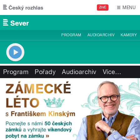
Přejít k hlavnímu obsahu
MENU
ŽIVĚ
PROGRAM
AUDIOARCHIV
KAMERY
Program
Pořady
Audioarchiv
Více
…