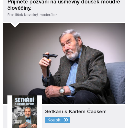
Přijměte pozvání na úsměvný doušek moudré
člověčiny.
František Novotný, moderátor
Setkání s Karlem Čapkem
Koupit